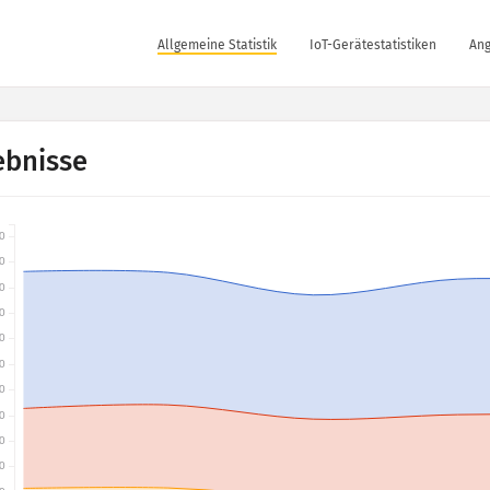
Allgemeine Statistik
IoT-Gerätestatistiken
Ang
ebnisse
0
0
0
0
0
0
0
0
0
0