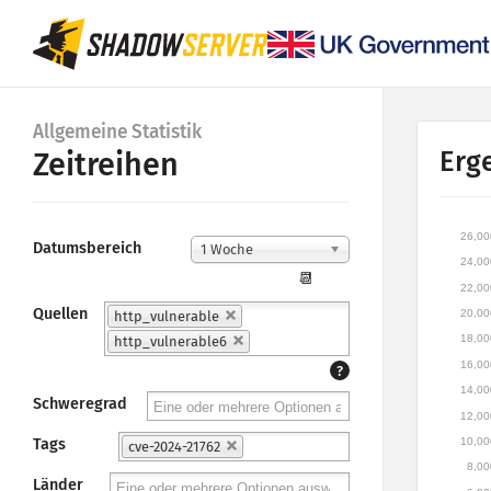
Allgemeine Statistik
Erg
Zeitreihen
26,00
Datumsbereich
1 Woche
24,00
📆
22,00
Quellen
20,00
http_vulnerable
18,00
http_vulnerable6
16,00
?
14,00
Schweregrad
12,00
10,00
Tags
cve-2024-21762
8,00
Länder