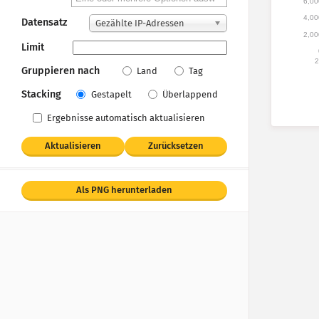
6,00
4,00
Datensatz
Gezählte IP-Adressen
2,00
Limit
2
Gruppieren nach
Land
Tag
Stacking
Gestapelt
Überlappend
Ergebnisse automatisch aktualisieren
Aktualisieren
Zurücksetzen
Als PNG herunterladen