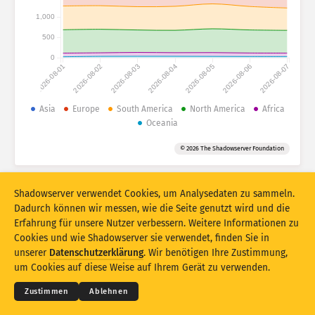
Angriffsstatistiken: Geräte
1,000
Länder
Hilfe
500
0
2026-08-01
2026-08-02
2026-08-03
2026-08-04
2026-08-05
2026-08-06
2026-08-07
Datensatz
Limit
Asia
Europe
South America
North America
Africa
Oceania
Gruppieren nach
Land
Tag
© 2026 The Shadowserver Foundation
Stacking
Gestapelt
Überlappend
Ergebnisse automatisch aktualisieren
Shadowserver verwendet Cookies, um Analysedaten zu sammeln.
Aktualisieren
Zurücksetzen
Dadurch können wir messen, wie die Seite genutzt wird und die
Erfahrung für unsere Nutzer verbessern. Weitere Informationen zu
Cookies und wie Shadowserver sie verwendet, finden Sie in
Als PNG herunterladen
© 2026
THE SHADOWSERVER FOUNDATION
unserer
Datenschutzerklärung
. Wir benötigen Ihre Zustimmung,
Datenschutz und AGB
Kontakt
Danksagungen
um Cookies auf diese Weise auf Ihrem Gerät zu verwenden.
Sprache
Zustimmen
Ablehnen