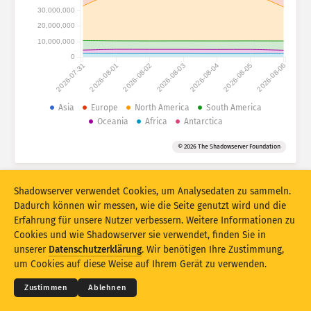
Angriffsstatistiken: Geräte
30,000,000
Länder
20,000,000
Hilfe
10,000,000
0
2026-07-31
2026-08-01
2026-08-02
2026-08-03
2026-08-04
2026-08-05
2026-08-06
Datensatz
Limit
Asia
Europe
North America
South America
Oceania
Africa
Antarctica
Gruppieren nach
Land
Tag
© 2026 The Shadowserver Foundation
Stacking
Gestapelt
Überlappend
Ergebnisse automatisch aktualisieren
Shadowserver verwendet Cookies, um Analysedaten zu sammeln.
Aktualisieren
Zurücksetzen
Dadurch können wir messen, wie die Seite genutzt wird und die
Erfahrung für unsere Nutzer verbessern. Weitere Informationen zu
Cookies und wie Shadowserver sie verwendet, finden Sie in
Als PNG herunterladen
© 2026
THE SHADOWSERVER FOUNDATION
unserer
Datenschutzerklärung
. Wir benötigen Ihre Zustimmung,
Datenschutz und AGB
Kontakt
Danksagungen
um Cookies auf diese Weise auf Ihrem Gerät zu verwenden.
Sprache
Zustimmen
Ablehnen