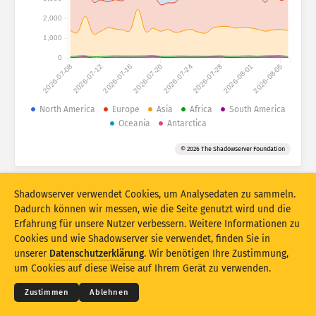
Hilfe
Gruppieren nach
2,000
1,000
Stacking
Gestapelt
Überlappend
0
Ergebnisse automatisch aktualisieren
2026-07-08
2026-07-12
2026-07-16
2026-07-20
2026-07-24
2026-07-28
2026-08-01
2026-08-05
Aktualisieren
Zurücksetzen
North America
Europe
Asia
Africa
South America
Oceania
Antarctica
Als PNG herunterladen
Über diese Daten
© 2026 The Shadowserver Foundation
IoT-Geräte-Fingerprinting und Honeypot-Angriffsstatistiken, kofinanziert
Shadowserver verwendet Cookies, um Analysedaten zu sammeln.
durch die Fazilität „Connecting Europe“ der EU.
Dadurch können wir messen, wie die Seite genutzt wird und die
Erfahrung für unsere Nutzer verbessern. Weitere Informationen zu
Cookies und wie Shadowserver sie verwendet, finden Sie in
© 2026
THE SHADOWSERVER FOUNDATION
unserer
Datenschutzerklärung
. Wir benötigen Ihre Zustimmung,
Datenschutz und AGB
Kontakt
Danksagungen
um Cookies auf diese Weise auf Ihrem Gerät zu verwenden.
Sprache
Zustimmen
Ablehnen