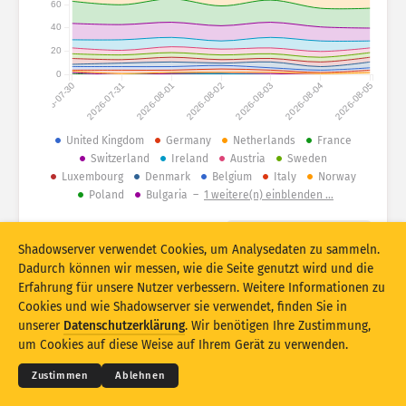
60
40
Angriffsstatistiken: Schwachstellen
Tags
20
Angriffsstatistiken: Geräte
0
2026-07-30
2026-07-31
2026-08-01
2026-08-02
2026-08-03
2026-08-04
2026-08-05
Hilfe
Länder
United Kingdom
Germany
Netherlands
France
Switzerland
Ireland
Austria
Sweden
Luxembourg
Denmark
Belgium
Italy
Norway
Limit
Poland
Bulgaria
–
1 weitere(n) einblenden …
Gruppieren nach
© 2026 The Shadowserver Foundation
Shadowserver verwendet Cookies, um Analysedaten zu sammeln.
Stacking
Gestapelt
Überlappend
Dadurch können wir messen, wie die Seite genutzt wird und die
Ergebnisse automatisch aktualisieren
Erfahrung für unsere Nutzer verbessern. Weitere Informationen zu
Cookies und wie Shadowserver sie verwendet, finden Sie in
Aktualisieren
Zurücksetzen
© 2026
THE SHADOWSERVER FOUNDATION
unserer
Datenschutzerklärung
. Wir benötigen Ihre Zustimmung,
Datenschutz und AGB
Kontakt
Danksagungen
um Cookies auf diese Weise auf Ihrem Gerät zu verwenden.
Als PNG herunterladen
Über diese Daten
Sprache
Zustimmen
Ablehnen