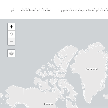
މަލާގެ ތަފާސްހިސާބުތައް: ބަލިކަށިކަން ނުވަތަ ވަލްނަރަބިލިޓީސް
ހަމަލާގެ ތަފާސްހިސާބުތައް: އާލާތްތައް
އެހީ
+
−
Greenland
Canada