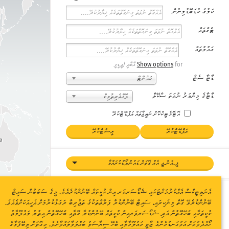
ކަމުގެ ކުޑަބޮޑުމިނުން
ޓެގްތައް
ގައުމުތައް
for އާބާދީ/ޖީޑީޕީ
Show options
ޑާޓާ ސެޓް
ކައުންޓް
ޑާޓާގެ މިންވަރު ނުވަތަ ސްކޭލް
ލޮގްއެރިތުމިކް
އޮޓޮމެޓިކްކޮށް ނަތީޖާތައް އަޕްޑޭޓްކުރޭ
އަޕްޑޭޓްކުރޭ
ރީސެޓްކުރޭ
ia
ޕީ.އެން.ޖީ އެއް ގޮތަށް ޑައުންލޯޑްކުރައްވާ
އެނަލިޓިކްސް އެއްކުރުމަށްޓަކައި ޝެޑޯސަރވަރ އިން ކުކީތައް ބޭނުންކުރެއެވެ. މީގެ ސަބަބުން ސައިޓް
ލެޖެންޑް
ބޭނުންކުރެވޭ ގޮތް މިނެކިރައި، ސައިޓް ބޭނުންކުރާ ފަރާތްތަކުގެ ތަޖުރިބާ ރަގަޅުކުރުމަށް އެހީއަކަށްވެއެވެ.
ކުކީތަކާއި ބެހޭގޮތުން އަދި ޝެޑޯސަރވަރއިން ކުކީތައް ބޭނުންކުރާ ގޮތާއި ބެހޭގޮތުން އިތުރު މައުލޫމާތު
ރިޕޯޓްކުރެވިފައިވާ ލާމަސީލު (ޔުނީކް) އައިޕީތައް
(log. scale)
ހޯއްދެވުމަށް އަޅުގަނޑުމެންގެ
ޒާތީ މައުލޫމާތާއި ބެހޭ ސިޔާސަތު
ބައްލަވާލައްވާށެވެ. މިގޮތަށް ތިބޭފުޅާގެ