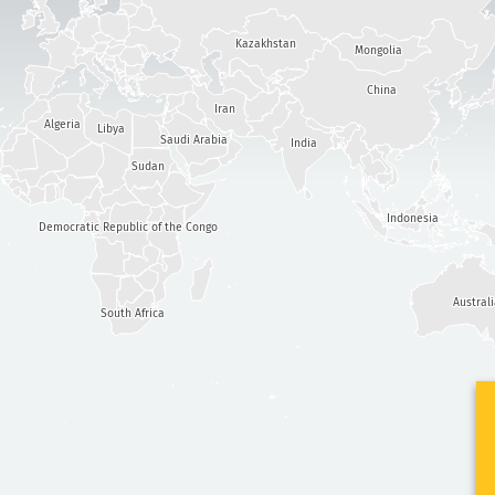
Kazakhstan
Mongolia
China
Iran
Algeria
Libya
Saudi Arabia
India
Sudan
Indonesia
Democratic Republic of the Congo
Austral
South Africa