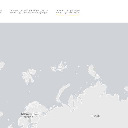
އާންމު ތަފާސްހިސާބުތައް
އައިއޯޓީ އާލާތްތަކުގެ ތަފާސްހިސާބުތައް
ހަ
Norway
Finland
Russia
Sweden