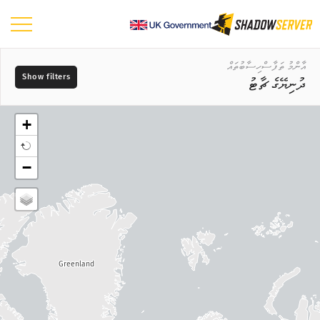
ޑޭޝްބޯޑު
އާންމު ތަފާސްހިސާބުތައް
ދުނިޔޭގެ ޗާޓު
އާންމު ތަފާސްހިސާބުތައް
ދުނިޔޭގެ ޗާޓު
+
ސަރަހައްދުގެ ޗާޓު
ދުވަސް
−
އަޅާކިޔުމަށް ބޭނުންކުރާ މެޕް ނުވަތަ ޗާޓު
📆
ޓްރީ މެޕް
މެޕްގެ ބާވަތް
ވަގުތުގެ ސިލްސިލާ
?
ވިޝުއަލައިޒް ކުރުން
މަސްދަރުތައް
Greenland
އައިއޯޓީ އާލާތްތަކުގެ ތަފާސްހިސާބުތައް
ހަމަލާގެ ތަފާސްހިސާބުތައް: ބަލިކަށިކަން ނުވަތަ ވަލްނަރަބިލިޓީސް
?