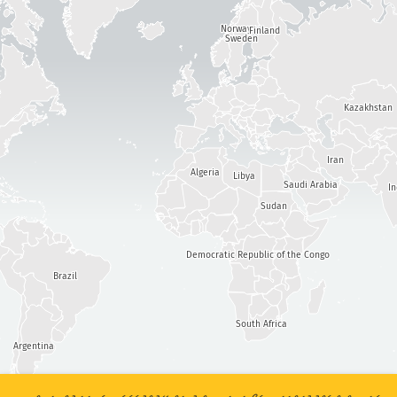
ކަމުގެ ކުޑަބޮޑުމިނުން
ހަމަލާގެ ތަފާސްހިސާބުތައް: އާލާތްތައް
Norway
Finland
އެހީ
Sweden
ޓެގްތައް
Kazakhstan
ގައުމުތައް
Iran
Algeria
Libya
Saudi Arabia
I
Sudan
for އާބާދީ/ޖީޑީޕީ
Show options
ޑާޓާ ސެޓް
Democratic Republic of the Congo
ޑާޓާގެ މިންވަރު ނުވަތަ ސްކޭލް
Brazil
އޮޓޮމެޓިކްކޮށް ނަތީޖާތައް އަޕްޑޭޓްކުރޭ
އަޕްޑޭޓްކުރޭ
ރީސެޓްކުރޭ
South Africa
Argentina
ޕީ.އެން.ޖީ އެއް ގޮތަށް ޑައުންލޯޑްކުރައްވާ