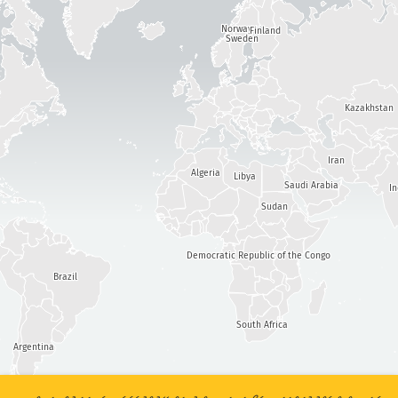
ކަމުގެ ކުޑަބޮޑުމިނުން
ހަމަލާގެ ތަފާސްހިސާބުތައް: އާލާތްތައް
Norway
Finland
އެހީ
Sweden
ޓެގްތައް
Kazakhstan
ގައުމުތައް
Iran
Algeria
Libya
Saudi Arabia
I
Sudan
for އާބާދީ/ޖީޑީޕީ
Show options
ޑާޓާ ސެޓް
Democratic Republic of the Congo
ޑާޓާގެ މިންވަރު ނުވަތަ ސްކޭލް
Brazil
އޮޓޮމެޓިކްކޮށް ނަތީޖާތައް އަޕްޑޭޓްކުރޭ
އަޕްޑޭޓްކުރޭ
ރީސެޓްކުރޭ
South Africa
Argentina
ޕީ.އެން.ޖީ އެއް ގޮތަށް ޑައުންލޯޑްކުރައްވާ