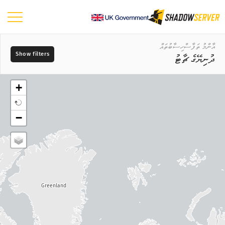
ޑޭޝްބޯޑު
އާންމު ތަފާސްހިސާބުތައް
ދުނިޔޭގެ ޗާޓު
އާންމު ތަފާސްހިސާބުތައް
ދުނިޔޭގެ ޗާޓު
+
ސަރަހައްދުގެ ޗާޓު
ދުވަސް
−
އަޅާކިޔުމަށް ބޭނުންކުރާ މެޕް ނުވަތަ ޗާޓު
📆
ޓްރީ މެޕް
މެޕްގެ ބާވަތް
ވަގުތުގެ ސިލްސިލާ
?
ވިޝުއަލައިޒް ކުރުން
މަސްދަރުތައް
Greenland
އައިއޯޓީ އާލާތްތަކުގެ ތަފާސްހިސާބުތައް
ހަމަލާގެ ތަފާސްހިސާބުތައް: ބަލިކަށިކަން ނުވަތަ ވަލްނަރަބިލިޓީސް
?