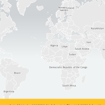
ކަމުގެ ކުޑަބޮޑުމިނުން
ހަމަލާގެ ތަފާސްހިސާބުތައް: އާލާތްތައް
Norway
Finland
އެހީ
Sweden
ޓެގްތައް
Kazakhstan
ގައުމުތައް
Iran
Algeria
Libya
Saudi Arabia
I
Sudan
for އާބާދީ/ޖީޑީޕީ
Show options
ޑާޓާ ސެޓް
Democratic Republic of the Congo
ޑާޓާގެ މިންވަރު ނުވަތަ ސްކޭލް
Brazil
އޮޓޮމެޓިކްކޮށް ނަތީޖާތައް އަޕްޑޭޓްކުރޭ
އަޕްޑޭޓްކުރޭ
ރީސެޓްކުރޭ
South Africa
Argentina
ޕީ.އެން.ޖީ އެއް ގޮތަށް ޑައުންލޯޑްކުރައްވާ