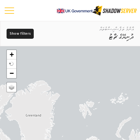
ޑޭޝްބޯޑު
އާންމު ތަފާސްހިސާބުތައް
ދުނިޔޭގެ ޗާޓު
އާންމު ތަފާސްހިސާބުތައް
ދުނިޔޭގެ ޗާޓު
+
ސަރަހައްދުގެ ޗާޓު
ދުވަސް
−
އަޅާކިޔުމަށް ބޭނުންކުރާ މެޕް ނުވަތަ ޗާޓު
📆
ޓްރީ މެޕް
މެޕްގެ ބާވަތް
ވަގުތުގެ ސިލްސިލާ
?
ވިޝުއަލައިޒް ކުރުން
މަސްދަރުތައް
Greenland
އައިއޯޓީ އާލާތްތަކުގެ ތަފާސްހިސާބުތައް
ހަމަލާގެ ތަފާސްހިސާބުތައް: ބަލިކަށިކަން ނުވަތަ ވަލްނަރަބިލިޓީސް
?