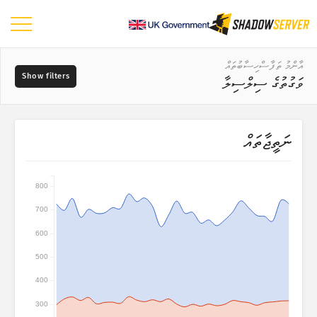
ޑޭޝްބޯޑު
އާންމު ތަފާސްހިސާބުތައް
ވަގުތުގެ ސިލްސިލާ
އާންމު ތަފާސްހިސާބުތައް
ދުނިޔޭގެ ޗާޓު
ޑާޓާގެ ރޭންޖު
ނަތީޖާތައް
📆
ސަރަހައްދުގެ ޗާޓު
މަސްދަރުތައް
އަޅާކިޔުމަށް ބޭނުންކުރާ މެޕް ނުވަތަ ޗާޓު
800
ޓްރީ މެޕް
700
?
ވަގުތުގެ ސިލްސިލާ
ކަމުގެ ކުޑަބޮޑުމިނުން
600
ވިޝުއަލައިޒް ކުރުން
500
އައިއޯޓީ އާލާތްތަކުގެ ތަފާސްހިސާބުތައް
400
ޓެގްތައް
ހަމަލާގެ ތަފާސްހިސާބުތައް: ބަލިކަށިކަން ނުވަތަ ވަލްނަރަބިލިޓީސް
300