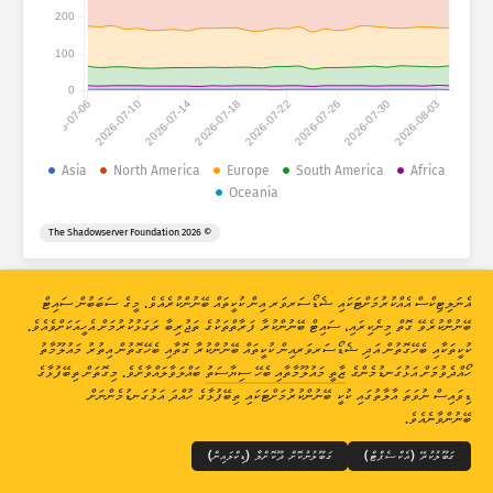
ހަމަލާގެ ތަފާސްހިސާބުތައް: އާލާތްތައް
200
ގައުމުތައް
އެހީ
100
0
2026-07-06
2026-07-10
2026-07-14
2026-07-18
2026-07-22
2026-07-26
2026-07-30
2026-08-03
ޑާޓާ ސެޓް
ހައްދު ނުވަތަ ލިމިޓް
Asia
North America
Europe
South America
Africa
Oceania
ގްރޫޕްކުރޭ
ގައުމުތަކުން
ޓެގުން
© 2026 The Shadowserver Foundation
Stacking
ސްޓެކްކޮށްފައި
އޯވަރލެޕް ވެފައި
އޮޓޮމެޓިކްކޮށް ނަތީޖާތައް އަޕްޑޭޓްކުރޭ
އެނަލިޓިކްސް އެއްކުރުމަށްޓަކައި ޝެޑޯސަރވަރ އިން ކުކީތައް ބޭނުންކުރެއެވެ. މީގެ ސަބަބުން ސައިޓް
އަޕްޑޭޓްކުރޭ
ރީސެޓްކުރޭ
ބޭނުންކުރެވޭ ގޮތް މިނެކިރައި، ސައިޓް ބޭނުންކުރާ ފަރާތްތަކުގެ ތަޖުރިބާ ރަގަޅުކުރުމަށް އެހީއަކަށްވެއެވެ.
ކުކީތަކާއި ބެހޭގޮތުން އަދި ޝެޑޯސަރވަރއިން ކުކީތައް ބޭނުންކުރާ ގޮތާއި ބެހޭގޮތުން އިތުރު މައުލޫމާތު
ހޯއްދެވުމަށް އަޅުގަނޑުމެންގެ
ޒާތީ މައުލޫމާތާއި ބެހޭ ސިޔާސަތު
ބައްލަވާލައްވާށެވެ. މިގޮތަށް ތިބޭފުޅާގެ
ޕީ.އެން.ޖީ އެއް ގޮތަށް ޑައުންލޯޑްކުރައްވާ
THE SHADOWSERVER FOUNDATION
© 2026
ޒާތީ މައުލޫމާތު ރައްކާތެރިކުރުން އަދި ޝަރުތުތައް
އަޅުގަނޑުމެންނާއި ގުޅުއްވާ
ޑިވައިސް ނުވަތަ އާލާތުގައި ކުކީ ބޭނުންކުރުމަށްޓަކައި ތިބޭފުޅާގެ ހުއްދަ އަޅުގަނޑުމެންނަށް
ކްރެޑިޓްތައް
ބޭނުންވާނެއެވެ.
ބަސް
ގަބޫލުކުރޭ (އެކްސެޕްޓް)
ގަބޫލުނުކޮށް ދޫކޮށްލާ (ޑިކްލައިން)