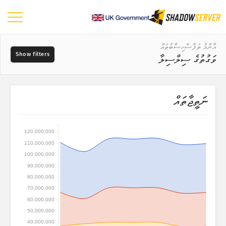
ޑޭޝްބޯޑު
އާންމު ތަފާސްހިސާބުތައް
ވަގުތުގެ ސިލްސިލާ
އާންމު ތަފާސްހިސާބުތައް
ދުނިޔޭގެ ޗާޓު
ޑާޓާގެ ރޭންޖު
ނަތީޖާތައް
📆
ސަރަހައްދުގެ ޗާޓު
މަސްދަރުތައް
އަޅާކިޔުމަށް ބޭނުންކުރާ މެޕް ނުވަތަ ޗާޓު
120,000,000
ޓްރީ މެޕް
110,000,000
?
ވަގުތުގެ ސިލްސިލާ
100,000,000
ކަމުގެ ކުޑަބޮޑުމިނުން
90,000,000
ވިޝުއަލައިޒް ކުރުން
80,000,000
70,000,000
އައިއޯޓީ އާލާތްތަކުގެ ތަފާސްހިސާބުތައް
60,000,000
ޓެގްތައް
ހަމަލާގެ ތަފާސްހިސާބުތައް: ބަލިކަށިކަން ނުވަތަ ވަލްނަރަބިލިޓީސް
50,000,000
40,000,000