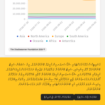
ހަމަލާގެ ތަފާސްހިސާބުތައް: އާލާތްތައް
30,000,000
ގައުމުތައް
20,000,000
އެހީ
10,000,000
0
2026-07-30
2026-07-31
2026-08-01
2026-08-02
2026-08-03
2026-08-04
2026-08-05
ޑާޓާ ސެޓް
ހައްދު ނުވަތަ ލިމިޓް
Asia
North America
Europe
South America
Oceania
Africa
Antarctica
ގްރޫޕްކުރޭ
ގައުމުތަކުން
ޓެގުން
© 2026 The Shadowserver Foundation
Stacking
ސްޓެކްކޮށްފައި
އޯވަރލެޕް ވެފައި
އޮޓޮމެޓިކްކޮށް ނަތީޖާތައް އަޕްޑޭޓްކުރޭ
އެނަލިޓިކްސް އެއްކުރުމަށްޓަކައި ޝެޑޯސަރވަރ އިން ކުކީތައް ބޭނުންކުރެއެވެ. މީގެ ސަބަބުން ސައިޓް
އަޕްޑޭޓްކުރޭ
ރީސެޓްކުރޭ
ބޭނުންކުރެވޭ ގޮތް މިނެކިރައި، ސައިޓް ބޭނުންކުރާ ފަރާތްތަކުގެ ތަޖުރިބާ ރަގަޅުކުރުމަށް އެހީއަކަށްވެއެވެ.
ކުކީތަކާއި ބެހޭގޮތުން އަދި ޝެޑޯސަރވަރއިން ކުކީތައް ބޭނުންކުރާ ގޮތާއި ބެހޭގޮތުން އިތުރު މައުލޫމާތު
ހޯއްދެވުމަށް އަޅުގަނޑުމެންގެ
ޒާތީ މައުލޫމާތާއި ބެހޭ ސިޔާސަތު
ބައްލަވާލައްވާށެވެ. މިގޮތަށް ތިބޭފުޅާގެ
ޕީ.އެން.ޖީ އެއް ގޮތަށް ޑައުންލޯޑްކުރައްވާ
THE SHADOWSERVER FOUNDATION
© 2026
ޒާތީ މައުލޫމާތު ރައްކާތެރިކުރުން އަދި ޝަރުތުތައް
އަޅުގަނޑުމެންނާއި ގުޅުއްވާ
ޑިވައިސް ނުވަތަ އާލާތުގައި ކުކީ ބޭނުންކުރުމަށްޓަކައި ތިބޭފުޅާގެ ހުއްދަ އަޅުގަނޑުމެންނަށް
ކްރެޑިޓްތައް
ބޭނުންވާނެއެވެ.
ބަސް
ގަބޫލުކުރޭ (އެކްސެޕްޓް)
ގަބޫލުނުކޮށް ދޫކޮށްލާ (ޑިކްލައިން)