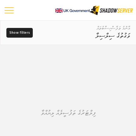
ޑޭޝްބޯޑު
އާންމު ތަފާސްހިސާބުތައް
ވަގުތުގެ ސިލްސިލާ
އާންމު ތަފާސްހިސާބުތައް
ދުނިޔޭގެ ޗާޓު
ޑާޓާގެ ރޭންޖު
📆
ސަރަހައްދުގެ ޗާޓު
–
އަޅާކިޔުމަށް ބޭނުންކުރާ މެޕް ނުވަތަ ޗާޓު
މަސްދަރުތައް
ޓްރީ މެޕް
ވަގުތުގެ ސިލްސިލާ
?
ވިޝުއަލައިޒް ކުރުން
ކަމުގެ ކުޑަބޮޑުމިނުން
ފިލްޓަރުގެ ތަފުސީލެއް ލިޔުއްވާ
އައިއޯޓީ އާލާތްތަކުގެ ތަފާސްހިސާބުތައް
ހަމަލާގެ ތަފާސްހިސާބުތައް: ބަލިކަށިކަން ނުވަތަ ވަލްނަރަބިލިޓީސް
ޓެގްތައް