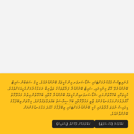
ހަމަލާގެ ތަފާސްހިސާބުތައް: އާލާތްތައް
އެހީ
ގައުމުތައް
ޑާޓާ ސެޓް
ހައްދު ނުވަތަ ލިމިޓް
ގްރޫޕްކުރޭ
ގައުމުތަކުން
ޓެގުން
Stacking
ސްޓެކްކޮށްފައި
އޯވަރލެޕް ވެފައި
އެނަލިޓިކްސް އެއްކުރުމަށްޓަކައި ޝެޑޯސަރވަރ އިން ކުކީތައް ބޭނުންކުރެއެވެ. މީގެ ސަބަބުން ސައިޓް
އޮޓޮމެޓިކްކޮށް ނަތީޖާތައް އަޕްޑޭޓްކުރޭ
ބޭނުންކުރެވޭ ގޮތް މިނެކިރައި، ސައިޓް ބޭނުންކުރާ ފަރާތްތަކުގެ ތަޖުރިބާ ރަގަޅުކުރުމަށް އެހީއަކަށްވެއެވެ.
އަޕްޑޭޓްކުރޭ
ރީސެޓްކުރޭ
ކުކީތަކާއި ބެހޭގޮތުން އަދި ޝެޑޯސަރވަރއިން ކުކީތައް ބޭނުންކުރާ ގޮތާއި ބެހޭގޮތުން އިތުރު މައުލޫމާތު
ހޯއްދެވުމަށް އަޅުގަނޑުމެންގެ
ޒާތީ މައުލޫމާތާއި ބެހޭ ސިޔާސަތު
ބައްލަވާލައްވާށެވެ. މިގޮތަށް ތިބޭފުޅާގެ
THE SHADOWSERVER FOUNDATION
© 2026
ޒާތީ މައުލޫމާތު ރައްކާތެރިކުރުން އަދި ޝަރުތުތައް
އަޅުގަނޑުމެންނާއި ގުޅުއްވާ
ޑިވައިސް ނުވަތަ އާލާތުގައި ކުކީ ބޭނުންކުރުމަށްޓަކައި ތިބޭފުޅާގެ ހުއްދަ އަޅުގަނޑުމެންނަށް
ކްރެޑިޓްތައް
ޕީ.އެން.ޖީ އެއް ގޮތަށް ޑައުންލޯޑްކުރައްވާ
ބޭނުންވާނެއެވެ.
ބަސް
ގަބޫލުކުރޭ (އެކްސެޕްޓް)
ގަބޫލުނުކޮށް ދޫކޮށްލާ (ޑިކްލައިން)