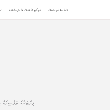
އާންމު ތަފާސްހިސާބުތައް
އައިއޯޓީ އާލާތްތަކުގެ ތަފާސްހިސާބުތައް
ހަ
ފިލްޓަރުގެ ތަފުސީލެއް ލި