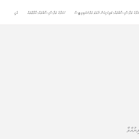
މަލާގެ ތަފާސްހިސާބުތައް: ބަލިކަށިކަން ނުވަތަ ވަލްނަރަބިލިޓީސް
ހަމަލާގެ ތަފާސްހިސާބުތައް: އާލާތްތައް
އެހީ
ޔުއްވާ