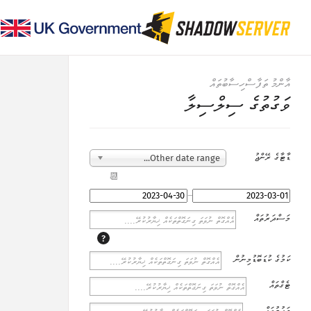
އާންމު ތަފާސްހިސާބުތައް
ވަގުތުގެ ސިލްސިލާ
ޑާޓާގެ ރޭންޖު
Other date range...
📆
–
މަސްދަރުތައް
?
ކަމުގެ ކުޑަބޮޑުމިނުން
ޓެގްތައް
ގައުމުތައް