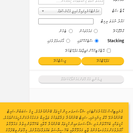
ޑާޓާ ސެޓް
ކައުންޓްކުރެވިފައިވާ އައިޕީ އެޑްރެސްތައް
ހައްދު ނުވަތަ ލިމިޓް
ގްރޫޕްކުރޭ
ގައުމުތަކުން
ޓެގުން
Stacking
ސްޓެކްކޮށްފައި
އޯވަރލެޕް ވެފައި
އޮޓޮމެޓިކްކޮށް ނަތީޖާތައް އަޕްޑޭޓްކުރޭ
އަޕްޑޭޓްކުރޭ
ރީސެޓްކުރޭ
ޕީ.އެން.ޖީ އެއް ގޮތަށް ޑައުންލޯޑްކުރައްވާ
އެނަލިޓިކްސް އެއްކުރުމަށްޓަކައި ޝެޑޯސަރވަރ އިން ކުކީތައް ބޭނުންކުރެއެވެ. މީގެ ސަބަބުން ސައިޓް
ބޭނުންކުރެވޭ ގޮތް މިނެކިރައި، ސައިޓް ބޭނުންކުރާ ފަރާތްތަކުގެ ތަޖުރިބާ ރަގަޅުކުރުމަށް އެހީއަކަށްވެއެވެ.
ކުކީތަކާއި ބެހޭގޮތުން އަދި ޝެޑޯސަރވަރއިން ކުކީތައް ބޭނުންކުރާ ގޮތާއި ބެހޭގޮތުން އިތުރު މައުލޫމާތު
ހޯއްދެވުމަށް އަޅުގަނޑުމެންގެ
ޒާތީ މައުލޫމާތާއި ބެހޭ ސިޔާސަތު
ބައްލަވާލައްވާށެވެ. މިގޮތަށް ތިބޭފުޅާގެ