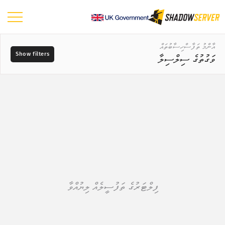
ޑޭޝްބޯޑު
އާންމު ތަފާސްހިސާބުތައް
ވަގުތުގެ ސިލްސިލާ
އާންމު ތަފާސްހިސާބުތައް
ދުނިޔޭގެ ޗާޓު
ޑާޓާގެ ރޭންޖު
📆
ސަރަހައްދުގެ ޗާޓު
–
އަޅާކިޔުމަށް ބޭނުންކުރާ މެޕް ނުވަތަ ޗާޓު
މަސްދަރުތައް
ޓްރީ މެޕް
ވަގުތުގެ ސިލްސިލާ
?
ވިޝުއަލައިޒް ކުރުން
ކަމުގެ ކުޑަބޮޑުމިނުން
ފިލްޓަރުގެ ތަފުސީލެއް ލިޔުއްވާ
އައިއޯޓީ އާލާތްތަކުގެ ތަފާސްހިސާބުތައް
ހަމަލާގެ ތަފާސްހިސާބުތައް: ބަލިކަށިކަން ނުވަތަ ވަލްނަރަބިލިޓީސް
ޓެގްތައް