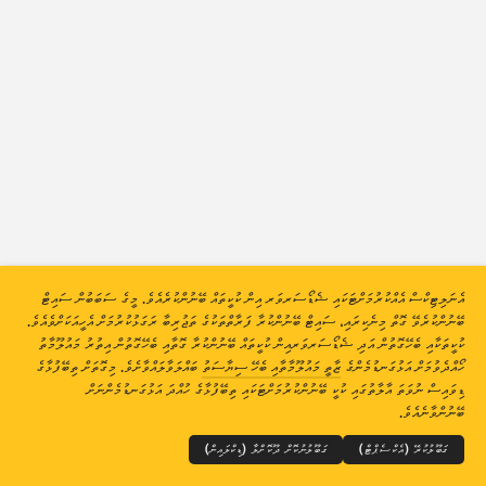
ހަމަލާގެ ތަފާސްހިސާބުތައް: އާލާތްތައް
އެހީ
ގައުމުތައް
ޑާޓާ ސެޓް
ހައްދު ނުވަތަ ލިމިޓް
ގްރޫޕްކުރޭ
ގައުމުތަކުން
ޓެގުން
Stacking
ސްޓެކްކޮށްފައި
އޯވަރލެޕް ވެފައި
އެނަލިޓިކްސް އެއްކުރުމަށްޓަކައި ޝެޑޯސަރވަރ އިން ކުކީތައް ބޭނުންކުރެއެވެ. މީގެ ސަބަބުން ސައިޓް
އޮޓޮމެޓިކްކޮށް ނަތީޖާތައް އަޕްޑޭޓްކުރޭ
ބޭނުންކުރެވޭ ގޮތް މިނެކިރައި، ސައިޓް ބޭނުންކުރާ ފަރާތްތަކުގެ ތަޖުރިބާ ރަގަޅުކުރުމަށް އެހީއަކަށްވެއެވެ.
އަޕްޑޭޓްކުރޭ
ރީސެޓްކުރޭ
ކުކީތަކާއި ބެހޭގޮތުން އަދި ޝެޑޯސަރވަރއިން ކުކީތައް ބޭނުންކުރާ ގޮތާއި ބެހޭގޮތުން އިތުރު މައުލޫމާތު
ހޯއްދެވުމަށް އަޅުގަނޑުމެންގެ
ޒާތީ މައުލޫމާތާއި ބެހޭ ސިޔާސަތު
ބައްލަވާލައްވާށެވެ. މިގޮތަށް ތިބޭފުޅާގެ
THE SHADOWSERVER FOUNDATION
© 2026
ޒާތީ މައުލޫމާތު ރައްކާތެރިކުރުން އަދި ޝަރުތުތައް
އަޅުގަނޑުމެންނާއި ގުޅުއްވާ
ޑިވައިސް ނުވަތަ އާލާތުގައި ކުކީ ބޭނުންކުރުމަށްޓަކައި ތިބޭފުޅާގެ ހުއްދަ އަޅުގަނޑުމެންނަށް
ކްރެޑިޓްތައް
ޕީ.އެން.ޖީ އެއް ގޮތަށް ޑައުންލޯޑްކުރައްވާ
ބޭނުންވާނެއެވެ.
ބަސް
ގަބޫލުކުރޭ (އެކްސެޕްޓް)
ގަބޫލުނުކޮށް ދޫކޮށްލާ (ޑިކްލައިން)