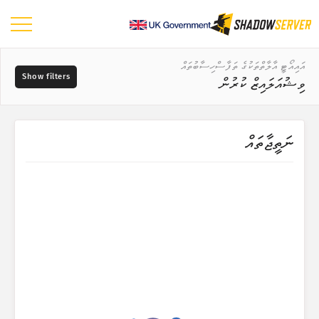
ޑޭޝްބޯޑު
އައިއޯޓީ އާލާތްތަކުގެ ތަފާސްހިސާބުތައް
ވިޝުއަލައިޒް ކުރުން
އާންމު ތަފާސްހިސާބުތައް
އައިއޯޓީ އާލާތްތަކުގެ ތަފާސްހިސާބުތައް
ޑާޓާގެ ރޭންޖު
ނަތީޖާތައް
📆
ދުނިޔޭގެ ޗާޓު
ޚިދުމަތްދޭ ފަރާތް ނުވަތަ ވެންޑަރ
ސަރަހައްދުގެ ޗާޓު
ޓްރީ މެޕް ގައުމުތައް ވަކިން
ޓްރީ މެޕް ޚިދުމަތްދޭ ފަރާތްތައް ނުވަތަ ވެންޑަރތައް ވަކިން
?
ޓްރީ މެޕް ބާވަތްތައް ވަކިން
ބާވަތް ނުވަތަ ވައްތަރު
ޓްރީ މެޕް މޮޑެލްތައް ވަކިން
ވަގުތުގެ ސިލްސިލާ
މޮޑެލް
ވިޝުއަލައިޒް ކުރުން