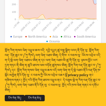
གནས་སྡུད་དྲག་གནོན༔ ཐབས་འཕྲུལ།
200
རྒྱལ་ཁབ་ཚུ།
གྲོགས་རམ།
100
0
2026-07-09
2026-07-13
2026-07-17
2026-07-21
2026-07-25
2026-07-29
2026-08-02
2026-08-06
Europe
North America
Asia
Africa
South America
Oceania
གནས་སྡུད་ཆ་ཚང་།
གློག་རིག་གསབ་ལེན་འཕྲུལ་ཆས་འདི་ དབྱེ་དཔྱད་ཚུ་བསྡུ་སྒྲིག་འབད་ནི་དོན་ལུ་ གློག་རིག་
© 2026 The Shadowserver Foundation
བརྡ་ དོན་ཆུང་བ་༼ཀུ་ཀིས༽ལག་ལེན་འཐབ་ཨིན། དེ་གིས་ ང་བཅས་ལུ་ ཡོངས་འབྲེལ་འདི་
ཚད།
ག་དེ་སྦེ་ལག་ལེན་འཐབཔ་ཨིན་ན་དང་ལག་ལེན་འཐབ་མི་ཚུ་གི་དོན་ལུ་ ཉམས་མྱོང་ཡར་
དྲག་གཏང་ནི་ཨིན་ན་ཚུའི་ཐབས་ལམ་བཏོན་ཚུགསཔ་ཨིན། གློག་རིག་བརྡ་དོན་ཆུང་བ་༼ཀུ་
སྡེ་ཚན་གྱི།
རྒྱལ་ཁབ།
ངོ་རྟགས།
ཀིས༽དང་ གློག་རིག་གསབ་ལེན་འཕྲུལ་ཆས་འདི་ལག་ལེན་ག་དེ་སྦེ་འཐབ་ནིའི་བརྡ་དོན་ཁ་
Stacking
ཡིག་དཀྲེགས།
ཉིས་བརྩེགས།
སྐོང་མཁྱེན་ནིའི་དོན་ལུ་ ང་བཅས་ཀྱི་ཡོངས་འབྲེལ་འཆར་སྒོ་
privacy policy
ནང་
གཟིགས་གནང་། ཁྱོད་རའི་གྲོག་རིག་ཐབས་འཕྲུལ་ནང་ དེ་བཟུམ་སྦེ་ག་རིག་བརྡ་དོན་ཆུང་བ་
གྲུབ་འབྲས་ཚུ་རང་བཞིན་གིས་དུས་མཐུན་བཟོ།
© 2026
THE SHADOWSERVER FOUNDATION
༼ཀུ་ཀིས༽ལག་ལེན་འཐབ་ནིའི་དོན་ལུ་ ང་བཅས་ལུ་ ཁྱོད་རའི་ཁས་ལེན་གནང་བ་དགོཔ་
གསང་བྱ་དང་གནས་ཚིག
ང་བཅས་ལུ་འབྲེལ་བ་འཐབ།
ངོས་འཛིན།
ཨིན།
གསར་བཅོས།
ལོག་བཟོ།
སྐད་ཡིག
ངོས་ལེན་ཡོད།
ངོས་ལེན་མེད།
པི་ཨེན་ཇི་སྦེ་ ཕབ་ལེན་འབད།