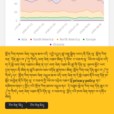
གནས་སྡུད་དྲག་གནོན༔ ཐབས་འཕྲུལ།
40
རྒྱལ་ཁབ་ཚུ།
གྲོགས་རམ།
20
0
2026-07-08
2026-07-12
2026-07-16
2026-07-20
2026-07-24
2026-07-28
2026-08-01
2026-08-05
Asia
South America
North America
Europe
Oceania
གནས་སྡུད་ཆ་ཚང་།
གློག་རིག་གསབ་ལེན་འཕྲུལ་ཆས་འདི་ དབྱེ་དཔྱད་ཚུ་བསྡུ་སྒྲིག་འབད་ནི་དོན་ལུ་ གློག་རིག་
© 2026 The Shadowserver Foundation
བརྡ་ དོན་ཆུང་བ་༼ཀུ་ཀིས༽ལག་ལེན་འཐབ་ཨིན། དེ་གིས་ ང་བཅས་ལུ་ ཡོངས་འབྲེལ་འདི་
ཚད།
ག་དེ་སྦེ་ལག་ལེན་འཐབཔ་ཨིན་ན་དང་ལག་ལེན་འཐབ་མི་ཚུ་གི་དོན་ལུ་ ཉམས་མྱོང་ཡར་
དྲག་གཏང་ནི་ཨིན་ན་ཚུའི་ཐབས་ལམ་བཏོན་ཚུགསཔ་ཨིན། གློག་རིག་བརྡ་དོན་ཆུང་བ་༼ཀུ་
སྡེ་ཚན་གྱི།
རྒྱལ་ཁབ།
ངོ་རྟགས།
ཀིས༽དང་ གློག་རིག་གསབ་ལེན་འཕྲུལ་ཆས་འདི་ལག་ལེན་ག་དེ་སྦེ་འཐབ་ནིའི་བརྡ་དོན་ཁ་
Stacking
ཡིག་དཀྲེགས།
ཉིས་བརྩེགས།
སྐོང་མཁྱེན་ནིའི་དོན་ལུ་ ང་བཅས་ཀྱི་ཡོངས་འབྲེལ་འཆར་སྒོ་
privacy policy
ནང་
གཟིགས་གནང་། ཁྱོད་རའི་གྲོག་རིག་ཐབས་འཕྲུལ་ནང་ དེ་བཟུམ་སྦེ་ག་རིག་བརྡ་དོན་ཆུང་བ་
གྲུབ་འབྲས་ཚུ་རང་བཞིན་གིས་དུས་མཐུན་བཟོ།
© 2026
THE SHADOWSERVER FOUNDATION
༼ཀུ་ཀིས༽ལག་ལེན་འཐབ་ནིའི་དོན་ལུ་ ང་བཅས་ལུ་ ཁྱོད་རའི་ཁས་ལེན་གནང་བ་དགོཔ་
གསང་བྱ་དང་གནས་ཚིག
ང་བཅས་ལུ་འབྲེལ་བ་འཐབ།
ངོས་འཛིན།
ཨིན།
གསར་བཅོས།
ལོག་བཟོ།
སྐད་ཡིག
ངོས་ལེན་ཡོད།
ངོས་ལེན་མེད།
པི་ཨེན་ཇི་སྦེ་ ཕབ་ལེན་འབད།