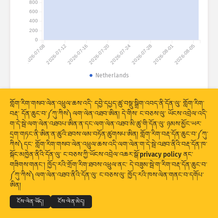
800
གནས་སྡུད་དྲག་གནོན༔ ཐབས་འཕྲུལ།
600
རྒྱལ་ཁབ་ཚུ།
གྲོགས་རམ།
400
200
0
2026-07-08
2026-07-12
2026-07-16
2026-07-20
2026-07-24
2026-07-28
2026-08-01
2026-08-05
Netherlands
© 2026 The Shadowserver Foundation
གནས་སྡུད་ཆ་ཚང་།
གློག་རིག་གསབ་ལེན་འཕྲུལ་ཆས་འདི་ དབྱེ་དཔྱད་ཚུ་བསྡུ་སྒྲིག་འབད་ནི་དོན་ལུ་ གློག་རིག་
བརྡ་ དོན་ཆུང་བ་༼ཀུ་ཀིས༽ལག་ལེན་འཐབ་ཨིན། དེ་གིས་ ང་བཅས་ལུ་ ཡོངས་འབྲེལ་འདི་
ཚད།
ག་དེ་སྦེ་ལག་ལེན་འཐབཔ་ཨིན་ན་དང་ལག་ལེན་འཐབ་མི་ཚུ་གི་དོན་ལུ་ ཉམས་མྱོང་ཡར་
དྲག་གཏང་ནི་ཨིན་ན་ཚུའི་ཐབས་ལམ་བཏོན་ཚུགསཔ་ཨིན། གློག་རིག་བརྡ་དོན་ཆུང་བ་༼ཀུ་
སྡེ་ཚན་གྱི།
རྒྱལ་ཁབ།
ངོ་རྟགས།
ཀིས༽དང་ གློག་རིག་གསབ་ལེན་འཕྲུལ་ཆས་འདི་ལག་ལེན་ག་དེ་སྦེ་འཐབ་ནིའི་བརྡ་དོན་ཁ་
Stacking
ཡིག་དཀྲེགས།
ཉིས་བརྩེགས།
སྐོང་མཁྱེན་ནིའི་དོན་ལུ་ ང་བཅས་ཀྱི་ཡོངས་འབྲེལ་འཆར་སྒོ་
privacy policy
ནང་
གཟིགས་གནང་། ཁྱོད་རའི་གྲོག་རིག་ཐབས་འཕྲུལ་ནང་ དེ་བཟུམ་སྦེ་ག་རིག་བརྡ་དོན་ཆུང་བ་
གྲུབ་འབྲས་ཚུ་རང་བཞིན་གིས་དུས་མཐུན་བཟོ།
© 2026
THE SHADOWSERVER FOUNDATION
༼ཀུ་ཀིས༽ལག་ལེན་འཐབ་ནིའི་དོན་ལུ་ ང་བཅས་ལུ་ ཁྱོད་རའི་ཁས་ལེན་གནང་བ་དགོཔ་
གསང་བྱ་དང་གནས་ཚིག
ང་བཅས་ལུ་འབྲེལ་བ་འཐབ།
ངོས་འཛིན།
ཨིན།
གསར་བཅོས།
ལོག་བཟོ།
སྐད་ཡིག
ངོས་ལེན་ཡོད།
ངོས་ལེན་མེད།
པི་ཨེན་ཇི་སྦེ་ ཕབ་ལེན་འབད།