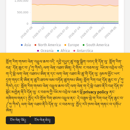
1,000,000
གནས་སྡུད་དྲག་གནོན༔ ཐབས་འཕྲུལ།
རྒྱལ་ཁབ་ཚུ།
གྲོགས་རམ།
500,000
0
2026-07-08
2026-07-12
2026-07-16
2026-07-20
2026-07-24
2026-07-28
2026-08-01
2026-08-05
Asia
North America
Europe
South America
Oceania
Africa
Antarctica
གནས་སྡུད་ཆ་ཚང་།
གློག་རིག་གསབ་ལེན་འཕྲུལ་ཆས་འདི་ དབྱེ་དཔྱད་ཚུ་བསྡུ་སྒྲིག་འབད་ནི་དོན་ལུ་ གློག་རིག་
© 2026 The Shadowserver Foundation
བརྡ་ དོན་ཆུང་བ་༼ཀུ་ཀིས༽ལག་ལེན་འཐབ་ཨིན། དེ་གིས་ ང་བཅས་ལུ་ ཡོངས་འབྲེལ་འདི་
ཚད།
ག་དེ་སྦེ་ལག་ལེན་འཐབཔ་ཨིན་ན་དང་ལག་ལེན་འཐབ་མི་ཚུ་གི་དོན་ལུ་ ཉམས་མྱོང་ཡར་
དྲག་གཏང་ནི་ཨིན་ན་ཚུའི་ཐབས་ལམ་བཏོན་ཚུགསཔ་ཨིན། གློག་རིག་བརྡ་དོན་ཆུང་བ་༼ཀུ་
སྡེ་ཚན་གྱི།
རྒྱལ་ཁབ།
ངོ་རྟགས།
ཀིས༽དང་ གློག་རིག་གསབ་ལེན་འཕྲུལ་ཆས་འདི་ལག་ལེན་ག་དེ་སྦེ་འཐབ་ནིའི་བརྡ་དོན་ཁ་
Stacking
ཡིག་དཀྲེགས།
ཉིས་བརྩེགས།
སྐོང་མཁྱེན་ནིའི་དོན་ལུ་ ང་བཅས་ཀྱི་ཡོངས་འབྲེལ་འཆར་སྒོ་
privacy policy
ནང་
གཟིགས་གནང་། ཁྱོད་རའི་གྲོག་རིག་ཐབས་འཕྲུལ་ནང་ དེ་བཟུམ་སྦེ་ག་རིག་བརྡ་དོན་ཆུང་བ་
གྲུབ་འབྲས་ཚུ་རང་བཞིན་གིས་དུས་མཐུན་བཟོ།
© 2026
THE SHADOWSERVER FOUNDATION
༼ཀུ་ཀིས༽ལག་ལེན་འཐབ་ནིའི་དོན་ལུ་ ང་བཅས་ལུ་ ཁྱོད་རའི་ཁས་ལེན་གནང་བ་དགོཔ་
གསང་བྱ་དང་གནས་ཚིག
ང་བཅས་ལུ་འབྲེལ་བ་འཐབ།
ངོས་འཛིན།
ཨིན།
གསར་བཅོས།
ལོག་བཟོ།
སྐད་ཡིག
ངོས་ལེན་ཡོད།
ངོས་ལེན་མེད།
པི་ཨེན་ཇི་སྦེ་ ཕབ་ལེན་འབད།