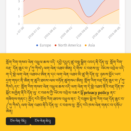
3
གནས་སྡུད་དྲག་གནོན༔ ཐབས་འཕྲུལ།
2
རྒྱལ་ཁབ་ཚུ།
གྲོགས་རམ།
1
0
2026-07-30
2026-07-31
2026-08-01
2026-08-02
2026-08-03
2026-08-04
2026-08-05
Europe
North America
Asia
© 2026 The Shadowserver Foundation
གནས་སྡུད་ཆ་ཚང་།
གློག་རིག་གསབ་ལེན་འཕྲུལ་ཆས་འདི་ དབྱེ་དཔྱད་ཚུ་བསྡུ་སྒྲིག་འབད་ནི་དོན་ལུ་ གློག་རིག་
བརྡ་ དོན་ཆུང་བ་༼ཀུ་ཀིས༽ལག་ལེན་འཐབ་ཨིན། དེ་གིས་ ང་བཅས་ལུ་ ཡོངས་འབྲེལ་འདི་
ཚད།
ག་དེ་སྦེ་ལག་ལེན་འཐབཔ་ཨིན་ན་དང་ལག་ལེན་འཐབ་མི་ཚུ་གི་དོན་ལུ་ ཉམས་མྱོང་ཡར་
དྲག་གཏང་ནི་ཨིན་ན་ཚུའི་ཐབས་ལམ་བཏོན་ཚུགསཔ་ཨིན། གློག་རིག་བརྡ་དོན་ཆུང་བ་༼ཀུ་
སྡེ་ཚན་གྱི།
རྒྱལ་ཁབ།
ངོ་རྟགས།
ཀིས༽དང་ གློག་རིག་གསབ་ལེན་འཕྲུལ་ཆས་འདི་ལག་ལེན་ག་དེ་སྦེ་འཐབ་ནིའི་བརྡ་དོན་ཁ་
Stacking
ཡིག་དཀྲེགས།
ཉིས་བརྩེགས།
སྐོང་མཁྱེན་ནིའི་དོན་ལུ་ ང་བཅས་ཀྱི་ཡོངས་འབྲེལ་འཆར་སྒོ་
privacy policy
ནང་
གཟིགས་གནང་། ཁྱོད་རའི་གྲོག་རིག་ཐབས་འཕྲུལ་ནང་ དེ་བཟུམ་སྦེ་ག་རིག་བརྡ་དོན་ཆུང་བ་
གྲུབ་འབྲས་ཚུ་རང་བཞིན་གིས་དུས་མཐུན་བཟོ།
© 2026
THE SHADOWSERVER FOUNDATION
༼ཀུ་ཀིས༽ལག་ལེན་འཐབ་ནིའི་དོན་ལུ་ ང་བཅས་ལུ་ ཁྱོད་རའི་ཁས་ལེན་གནང་བ་དགོཔ་
གསང་བྱ་དང་གནས་ཚིག
ང་བཅས་ལུ་འབྲེལ་བ་འཐབ།
ངོས་འཛིན།
ཨིན།
གསར་བཅོས།
ལོག་བཟོ།
སྐད་ཡིག
ངོས་ལེན་ཡོད།
ངོས་ལེན་མེད།
པི་ཨེན་ཇི་སྦེ་ ཕབ་ལེན་འབད།