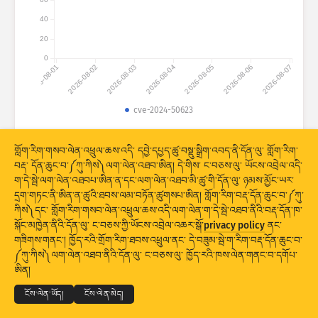
གནས་སྡུད་དྲག་གནོན༔ ཐབས་འཕྲུལ།
40
རྒྱལ་ཁབ་ཚུ།
གྲོགས་རམ།
20
0
2026-08-01
2026-08-02
2026-08-03
2026-08-04
2026-08-05
2026-08-06
2026-08-07
cve-2024-50623
© 2026 The Shadowserver Foundation
གནས་སྡུད་ཆ་ཚང་།
གློག་རིག་གསབ་ལེན་འཕྲུལ་ཆས་འདི་ དབྱེ་དཔྱད་ཚུ་བསྡུ་སྒྲིག་འབད་ནི་དོན་ལུ་ གློག་རིག་
བརྡ་ དོན་ཆུང་བ་༼ཀུ་ཀིས༽ལག་ལེན་འཐབ་ཨིན། དེ་གིས་ ང་བཅས་ལུ་ ཡོངས་འབྲེལ་འདི་
ཚད།
ག་དེ་སྦེ་ལག་ལེན་འཐབཔ་ཨིན་ན་དང་ལག་ལེན་འཐབ་མི་ཚུ་གི་དོན་ལུ་ ཉམས་མྱོང་ཡར་
དྲག་གཏང་ནི་ཨིན་ན་ཚུའི་ཐབས་ལམ་བཏོན་ཚུགསཔ་ཨིན། གློག་རིག་བརྡ་དོན་ཆུང་བ་༼ཀུ་
སྡེ་ཚན་གྱི།
རྒྱལ་ཁབ།
ངོ་རྟགས།
ཀིས༽དང་ གློག་རིག་གསབ་ལེན་འཕྲུལ་ཆས་འདི་ལག་ལེན་ག་དེ་སྦེ་འཐབ་ནིའི་བརྡ་དོན་ཁ་
Stacking
ཡིག་དཀྲེགས།
ཉིས་བརྩེགས།
སྐོང་མཁྱེན་ནིའི་དོན་ལུ་ ང་བཅས་ཀྱི་ཡོངས་འབྲེལ་འཆར་སྒོ་
privacy policy
ནང་
གཟིགས་གནང་། ཁྱོད་རའི་གྲོག་རིག་ཐབས་འཕྲུལ་ནང་ དེ་བཟུམ་སྦེ་ག་རིག་བརྡ་དོན་ཆུང་བ་
གྲུབ་འབྲས་ཚུ་རང་བཞིན་གིས་དུས་མཐུན་བཟོ།
© 2026
THE SHADOWSERVER FOUNDATION
༼ཀུ་ཀིས༽ལག་ལེན་འཐབ་ནིའི་དོན་ལུ་ ང་བཅས་ལུ་ ཁྱོད་རའི་ཁས་ལེན་གནང་བ་དགོཔ་
གསང་བྱ་དང་གནས་ཚིག
ང་བཅས་ལུ་འབྲེལ་བ་འཐབ།
ངོས་འཛིན།
ཨིན།
གསར་བཅོས།
ལོག་བཟོ།
སྐད་ཡིག
ངོས་ལེན་ཡོད།
ངོས་ལེན་མེད།
པི་ཨེན་ཇི་སྦེ་ ཕབ་ལེན་འབད།