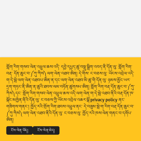
གནས་སྡུད་དྲག་གནོན༔ ཐབས་འཕྲུལ།
གྲོགས་རམ།
རྒྱལ་ཁབ་ཚུ།
གློག་རིག་གསབ་ལེན་འཕྲུལ་ཆས་འདི་ དབྱེ་དཔྱད་ཚུ་བསྡུ་སྒྲིག་འབད་ནི་དོན་ལུ་ གློག་རིག་
གནས་སྡུད་ཆ་ཚང་།
བརྡ་ དོན་ཆུང་བ་༼ཀུ་ཀིས༽ལག་ལེན་འཐབ་ཨིན། དེ་གིས་ ང་བཅས་ལུ་ ཡོངས་འབྲེལ་འདི་
ག་དེ་སྦེ་ལག་ལེན་འཐབཔ་ཨིན་ན་དང་ལག་ལེན་འཐབ་མི་ཚུ་གི་དོན་ལུ་ ཉམས་མྱོང་ཡར་
ཚད།
དྲག་གཏང་ནི་ཨིན་ན་ཚུའི་ཐབས་ལམ་བཏོན་ཚུགསཔ་ཨིན། གློག་རིག་བརྡ་དོན་ཆུང་བ་༼ཀུ་
ཀིས༽དང་ གློག་རིག་གསབ་ལེན་འཕྲུལ་ཆས་འདི་ལག་ལེན་ག་དེ་སྦེ་འཐབ་ནིའི་བརྡ་དོན་ཁ་
སྡེ་ཚན་གྱི།
རྒྱལ་ཁབ།
ངོ་རྟགས།
སྐོང་མཁྱེན་ནིའི་དོན་ལུ་ ང་བཅས་ཀྱི་ཡོངས་འབྲེལ་འཆར་སྒོ་
privacy policy
ནང་
Stacking
ཡིག་དཀྲེགས།
ཉིས་བརྩེགས།
གཟིགས་གནང་། ཁྱོད་རའི་གྲོག་རིག་ཐབས་འཕྲུལ་ནང་ དེ་བཟུམ་སྦེ་ག་རིག་བརྡ་དོན་ཆུང་བ་
© 2026
THE SHADOWSERVER FOUNDATION
༼ཀུ་ཀིས༽ལག་ལེན་འཐབ་ནིའི་དོན་ལུ་ ང་བཅས་ལུ་ ཁྱོད་རའི་ཁས་ལེན་གནང་བ་དགོཔ་
གསང་བྱ་དང་གནས་ཚིག
ང་བཅས་ལུ་འབྲེལ་བ་འཐབ།
ངོས་འཛིན།
གྲུབ་འབྲས་ཚུ་རང་བཞིན་གིས་དུས་མཐུན་བཟོ།
ཨིན།
གསར་བཅོས།
ལོག་བཟོ།
སྐད་ཡིག
ངོས་ལེན་ཡོད།
ངོས་ལེན་མེད།