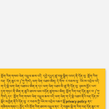
གློག་རིག་གསབ་ལེན་འཕྲུལ་ཆས་འདི་ དབྱེ་དཔྱད་ཚུ་བསྡུ་སྒྲིག་འབད་ནི་དོན་ལུ་ གློག་རིག་
བརྡ་ དོན་ཆུང་བ་༼ཀུ་ཀིས༽ལག་ལེན་འཐབ་ཨིན། དེ་གིས་ ང་བཅས་ལུ་ ཡོངས་འབྲེལ་འདི་
ག་དེ་སྦེ་ལག་ལེན་འཐབཔ་ཨིན་ན་དང་ལག་ལེན་འཐབ་མི་ཚུ་གི་དོན་ལུ་ ཉམས་མྱོང་ཡར་
དྲག་གཏང་ནི་ཨིན་ན་ཚུའི་ཐབས་ལམ་བཏོན་ཚུགསཔ་ཨིན། གློག་རིག་བརྡ་དོན་ཆུང་བ་༼ཀུ་
ཀིས༽དང་ གློག་རིག་གསབ་ལེན་འཕྲུལ་ཆས་འདི་ལག་ལེན་ག་དེ་སྦེ་འཐབ་ནིའི་བརྡ་དོན་ཁ་
སྐོང་མཁྱེན་ནིའི་དོན་ལུ་ ང་བཅས་ཀྱི་ཡོངས་འབྲེལ་འཆར་སྒོ་
privacy policy
ནང་
གཟིགས་གནང་། ཁྱོད་རའི་གྲོག་རིག་ཐབས་འཕྲུལ་ནང་ དེ་བཟུམ་སྦེ་ག་རིག་བརྡ་དོན་ཆུང་བ་