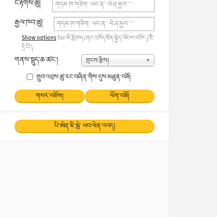
ངོ་རྟགས་ཚུ།
རྒྱལ་ཁབ་ཚུ།
Show options
for མི་རློབས།/ནང་འཁོད་ཐོན་སྐྱེད་ཡོངས་འབོར་༼ཇི་
དྲི་པི༽
གནས་སྡུད་ཆ་ཚང་།
གྲངས་རྩིས།
གྲུབ་འབྲས་ཚུ་རང་བཞིན་གིས་དུས་མཐུན་བཟོ།
གསར་བཅོས།
ལོག་བཟོ།
པི་ཨེན་ཇི་སྦེ་ ཕབ་ལེན་འབད།