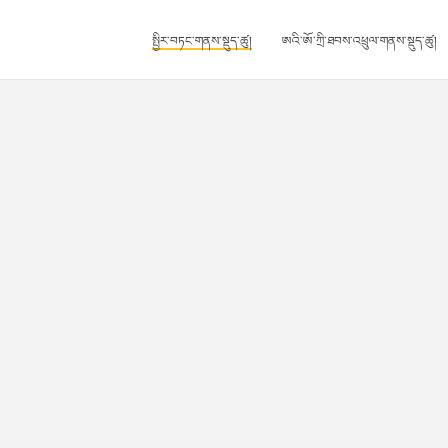
སྤྱིར་བཏང་གནས་སྡུད་ཚུ།
ཨའི་ཨོ་ཀྲི་ཐབས་འཕྲུལ་གནས་སྡུད་ཚུ།