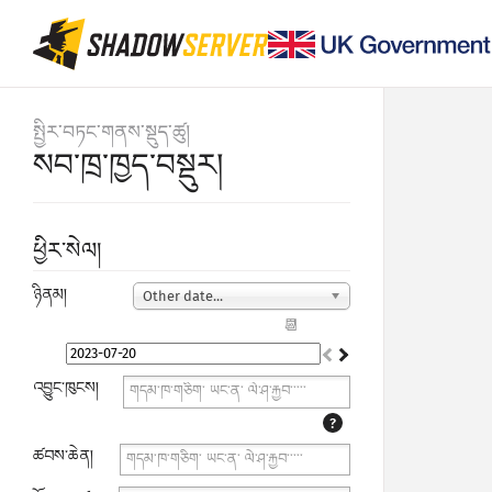
སྤྱིར་བཏང་གནས་སྡུད་ཚུ།
སབ་ཁྲ་ཁྱད་བསྡུར།
ཕྱིར་སེལ།
ཉིནམ།
Other date...
📆
འབྱུང་ཁུངས།
?
ཚབས་ཆེན།