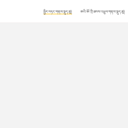
སྤྱིར་བཏང་གནས་སྡུད་ཚུ།
ཨའི་ཨོ་ཀྲི་ཐབས་འཕྲུལ་གནས་སྡུད་ཚུ།