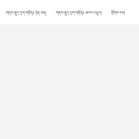
གནས་སྡུད་དྲག་གནོན༔ ཉེན་ཅན།
གནས་སྡུད་དྲག་གནོན༔ ཐབས་འཕྲུལ།
གྲོགས་རམ།