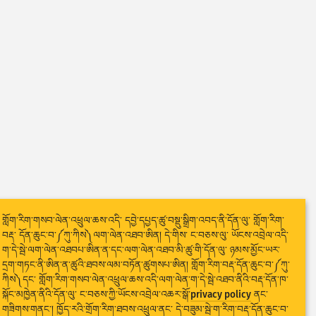
གློག་རིག་གསབ་ལེན་འཕྲུལ་ཆས་འདི་ དབྱེ་དཔྱད་ཚུ་བསྡུ་སྒྲིག་འབད་ནི་དོན་ལུ་ གློག་རིག་
བརྡ་ དོན་ཆུང་བ་༼ཀུ་ཀིས༽ལག་ལེན་འཐབ་ཨིན། དེ་གིས་ ང་བཅས་ལུ་ ཡོངས་འབྲེལ་འདི་
ག་དེ་སྦེ་ལག་ལེན་འཐབཔ་ཨིན་ན་དང་ལག་ལེན་འཐབ་མི་ཚུ་གི་དོན་ལུ་ ཉམས་མྱོང་ཡར་
དྲག་གཏང་ནི་ཨིན་ན་ཚུའི་ཐབས་ལམ་བཏོན་ཚུགསཔ་ཨིན། གློག་རིག་བརྡ་དོན་ཆུང་བ་༼ཀུ་
ཀིས༽དང་ གློག་རིག་གསབ་ལེན་འཕྲུལ་ཆས་འདི་ལག་ལེན་ག་དེ་སྦེ་འཐབ་ནིའི་བརྡ་དོན་ཁ་
སྐོང་མཁྱེན་ནིའི་དོན་ལུ་ ང་བཅས་ཀྱི་ཡོངས་འབྲེལ་འཆར་སྒོ་
privacy policy
ནང་
གཟིགས་གནང་། ཁྱོད་རའི་གྲོག་རིག་ཐབས་འཕྲུལ་ནང་ དེ་བཟུམ་སྦེ་ག་རིག་བརྡ་དོན་ཆུང་བ་