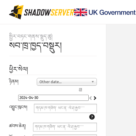
སྤྱིར་བཏང་གནས་སྡུད་ཚུ།
སབ་ཁྲ་ཁྱད་བསྡུར།
ཕྱིར་སེལ།
ཉིནམ།
Other date...
📆
འབྱུང་ཁུངས།
?
ཚབས་ཆེན།