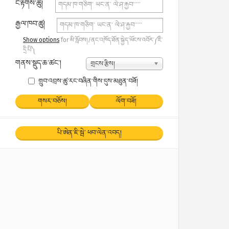
ངོ་རྟགས་ཚུ།
རྒྱལ་ཁབ་ཚུ།
Show options
for མི་རློབས།/ནང་འཁོད་ཐོན་སྐྱེད་ཡོངས་འབོར་༼ཇི་
དྲི་པི༽
གནས་སྡུད་ཆ་ཚང་།
གྲངས་རྩིས།
གྲུབ་འབྲས་ཚུ་རང་བཞིན་གིས་དུས་མཐུན་བཟོ།
གསར་བཅོས།
ལོག་བཟོ།
པི་ཨེན་ཇི་སྦེ་ ཕབ་ལེན་འབད།