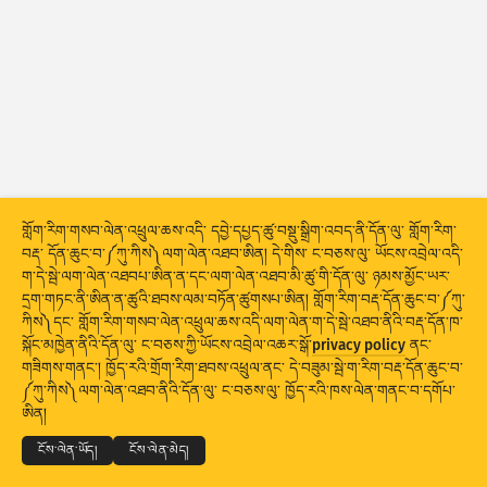
གནས་སྡུད་དྲག་གནོན༔ ཐབས་འཕྲུལ།
རྒྱལ་ཁབ་ཚུ།
གྲོགས་རམ།
གནས་སྡུད་ཆ་ཚང་།
གློག་རིག་གསབ་ལེན་འཕྲུལ་ཆས་འདི་ དབྱེ་དཔྱད་ཚུ་བསྡུ་སྒྲིག་འབད་ནི་དོན་ལུ་ གློག་རིག་
བརྡ་ དོན་ཆུང་བ་༼ཀུ་ཀིས༽ལག་ལེན་འཐབ་ཨིན། དེ་གིས་ ང་བཅས་ལུ་ ཡོངས་འབྲེལ་འདི་
ཚད།
ག་དེ་སྦེ་ལག་ལེན་འཐབཔ་ཨིན་ན་དང་ལག་ལེན་འཐབ་མི་ཚུ་གི་དོན་ལུ་ ཉམས་མྱོང་ཡར་
དྲག་གཏང་ནི་ཨིན་ན་ཚུའི་ཐབས་ལམ་བཏོན་ཚུགསཔ་ཨིན། གློག་རིག་བརྡ་དོན་ཆུང་བ་༼ཀུ་
སྡེ་ཚན་གྱི།
རྒྱལ་ཁབ།
ངོ་རྟགས།
ཀིས༽དང་ གློག་རིག་གསབ་ལེན་འཕྲུལ་ཆས་འདི་ལག་ལེན་ག་དེ་སྦེ་འཐབ་ནིའི་བརྡ་དོན་ཁ་
གནས་སྡུད་བར་རིམ།
སྐོང་མཁྱེན་ནིའི་དོན་ལུ་ ང་བཅས་ཀྱི་ཡོངས་འབྲེལ་འཆར་སྒོ་
privacy policy
ནང་
གཟིགས་གནང་། ཁྱོད་རའི་གྲོག་རིག་ཐབས་འཕྲུལ་ནང་ དེ་བཟུམ་སྦེ་ག་རིག་བརྡ་དོན་ཆུང་བ་
རྣམ་ལུགས།
© 2026
THE SHADOWSERVER FOUNDATION
༼ཀུ་ཀིས༽ལག་ལེན་འཐབ་ནིའི་དོན་ལུ་ ང་བཅས་ལུ་ ཁྱོད་རའི་ཁས་ལེན་གནང་བ་དགོཔ་
གསང་བྱ་དང་གནས་ཚིག
ང་བཅས་ལུ་འབྲེལ་བ་འཐབ།
ངོས་འཛིན།
ཨིན།
གྲུབ་འབྲས་ཚུ་རང་བཞིན་གིས་དུས་མཐུན་བཟོ།
སྐད་ཡིག
ངོས་ལེན་ཡོད།
ངོས་ལེན་མེད།
གསར་བཅོས།
ལོག་བཟོ།