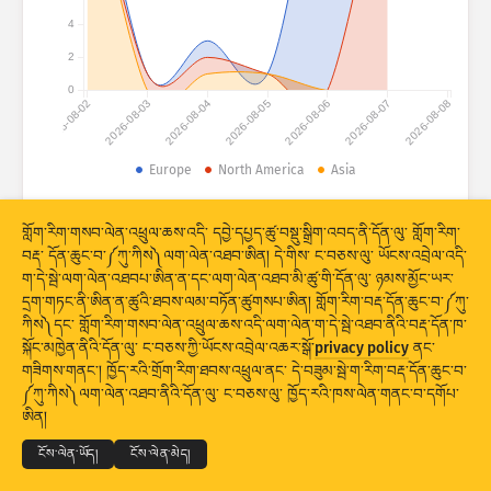
རྒྱལ་ཁབ་ཚུ།
གནས་སྡུད་དྲག་གནོན༔ ཐབས་འཕྲུལ།
4
གྲོགས་རམ།
2
0
2026-08-02
2026-08-03
2026-08-04
2026-08-05
2026-08-06
2026-08-07
2026-08-08
Europe
North America
Asia
གནས་སྡུད་ཆ་ཚང་།
© 2026 The Shadowserver Foundation
ཚད།
གློག་རིག་གསབ་ལེན་འཕྲུལ་ཆས་འདི་ དབྱེ་དཔྱད་ཚུ་བསྡུ་སྒྲིག་འབད་ནི་དོན་ལུ་ གློག་རིག་
བརྡ་ དོན་ཆུང་བ་༼ཀུ་ཀིས༽ལག་ལེན་འཐབ་ཨིན། དེ་གིས་ ང་བཅས་ལུ་ ཡོངས་འབྲེལ་འདི་
སྡེ་ཚན་གྱི།
ག་དེ་སྦེ་ལག་ལེན་འཐབཔ་ཨིན་ན་དང་ལག་ལེན་འཐབ་མི་ཚུ་གི་དོན་ལུ་ ཉམས་མྱོང་ཡར་
?
དྲག་གཏང་ནི་ཨིན་ན་ཚུའི་ཐབས་ལམ་བཏོན་ཚུགསཔ་ཨིན། གློག་རིག་བརྡ་དོན་ཆུང་བ་༼ཀུ་
Stacking
ཡིག་དཀྲེགས།
ཉིས་བརྩེགས།
ཀིས༽དང་ གློག་རིག་གསབ་ལེན་འཕྲུལ་ཆས་འདི་ལག་ལེན་ག་དེ་སྦེ་འཐབ་ནིའི་བརྡ་དོན་ཁ་
སྐོང་མཁྱེན་ནིའི་དོན་ལུ་ ང་བཅས་ཀྱི་ཡོངས་འབྲེལ་འཆར་སྒོ་
privacy policy
ནང་
གྲུབ་འབྲས་ཚུ་རང་བཞིན་གིས་དུས་མཐུན་བཟོ།
གཟིགས་གནང་། ཁྱོད་རའི་གྲོག་རིག་ཐབས་འཕྲུལ་ནང་ དེ་བཟུམ་སྦེ་ག་རིག་བརྡ་དོན་ཆུང་བ་
© 2026
THE SHADOWSERVER FOUNDATION
༼ཀུ་ཀིས༽ལག་ལེན་འཐབ་ནིའི་དོན་ལུ་ ང་བཅས་ལུ་ ཁྱོད་རའི་ཁས་ལེན་གནང་བ་དགོཔ་
གསང་བྱ་དང་གནས་ཚིག
ང་བཅས་ལུ་འབྲེལ་བ་འཐབ།
ངོས་འཛིན།
གསར་བཅོས།
ལོག་བཟོ།
ཨིན།
སྐད་ཡིག
ངོས་ལེན་ཡོད།
ངོས་ལེན་མེད།
པི་ཨེན་ཇི་སྦེ་ ཕབ་ལེན་འབད།
གནས་སྡུད་དེའི་སྐོར།