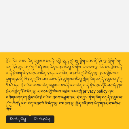
གནས་སྡུད་དྲག་གནོན༔ ཉེན་ཅན།
ངོ་རྟགས་ཚུ།
གནས་སྡུད་དྲག་གནོན༔ ཐབས་འཕྲུལ།
གྲོགས་རམ།
རྒྱལ་ཁབ་ཚུ།
གློག་རིག་གསབ་ལེན་འཕྲུལ་ཆས་འདི་ དབྱེ་དཔྱད་ཚུ་བསྡུ་སྒྲིག་འབད་ནི་དོན་ལུ་ གློག་རིག་
བརྡ་ དོན་ཆུང་བ་༼ཀུ་ཀིས༽ལག་ལེན་འཐབ་ཨིན། དེ་གིས་ ང་བཅས་ལུ་ ཡོངས་འབྲེལ་འདི་
ག་དེ་སྦེ་ལག་ལེན་འཐབཔ་ཨིན་ན་དང་ལག་ལེན་འཐབ་མི་ཚུ་གི་དོན་ལུ་ ཉམས་མྱོང་ཡར་
དྲག་གཏང་ནི་ཨིན་ན་ཚུའི་ཐབས་ལམ་བཏོན་ཚུགསཔ་ཨིན། གློག་རིག་བརྡ་དོན་ཆུང་བ་༼ཀུ་
ཀིས༽དང་ གློག་རིག་གསབ་ལེན་འཕྲུལ་ཆས་འདི་ལག་ལེན་ག་དེ་སྦེ་འཐབ་ནིའི་བརྡ་དོན་ཁ་
ཚད།
སྐོང་མཁྱེན་ནིའི་དོན་ལུ་ ང་བཅས་ཀྱི་ཡོངས་འབྲེལ་འཆར་སྒོ་
privacy policy
ནང་
སྡེ་ཚན་གྱི།
གཟིགས་གནང་། ཁྱོད་རའི་གྲོག་རིག་ཐབས་འཕྲུལ་ནང་ དེ་བཟུམ་སྦེ་ག་རིག་བརྡ་དོན་ཆུང་བ་
© 2026
THE SHADOWSERVER FOUNDATION
༼ཀུ་ཀིས༽ལག་ལེན་འཐབ་ནིའི་དོན་ལུ་ ང་བཅས་ལུ་ ཁྱོད་རའི་ཁས་ལེན་གནང་བ་དགོཔ་
གསང་བྱ་དང་གནས་ཚིག
ང་བཅས་ལུ་འབྲེལ་བ་འཐབ།
ངོས་འཛིན།
Stacking
ཡིག་དཀྲེགས།
ཉིས་བརྩེགས།
ཨིན།
གྲུབ་འབྲས་ཚུ་རང་བཞིན་གིས་དུས་མཐུན་བཟོ།
སྐད་ཡིག
ངོས་ལེན་ཡོད།
ངོས་ལེན་མེད།
གསར་བཅོས།
ལོག་བཟོ།