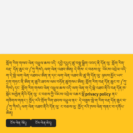
གནས་སྡུད་དྲག་གནོན༔ ཉེན་ཅན།
ངོ་རྟགས་ཚུ།
གནས་སྡུད་དྲག་གནོན༔ ཐབས་འཕྲུལ།
གྲོགས་རམ།
རྒྱལ་ཁབ་ཚུ།
གློག་རིག་གསབ་ལེན་འཕྲུལ་ཆས་འདི་ དབྱེ་དཔྱད་ཚུ་བསྡུ་སྒྲིག་འབད་ནི་དོན་ལུ་ གློག་རིག་
བརྡ་ དོན་ཆུང་བ་༼ཀུ་ཀིས༽ལག་ལེན་འཐབ་ཨིན། དེ་གིས་ ང་བཅས་ལུ་ ཡོངས་འབྲེལ་འདི་
ག་དེ་སྦེ་ལག་ལེན་འཐབཔ་ཨིན་ན་དང་ལག་ལེན་འཐབ་མི་ཚུ་གི་དོན་ལུ་ ཉམས་མྱོང་ཡར་
དྲག་གཏང་ནི་ཨིན་ན་ཚུའི་ཐབས་ལམ་བཏོན་ཚུགསཔ་ཨིན། གློག་རིག་བརྡ་དོན་ཆུང་བ་༼ཀུ་
ཚད།
ཀིས༽དང་ གློག་རིག་གསབ་ལེན་འཕྲུལ་ཆས་འདི་ལག་ལེན་ག་དེ་སྦེ་འཐབ་ནིའི་བརྡ་དོན་ཁ་
སྐོང་མཁྱེན་ནིའི་དོན་ལུ་ ང་བཅས་ཀྱི་ཡོངས་འབྲེལ་འཆར་སྒོ་
privacy policy
ནང་
སྡེ་ཚན་གྱི།
གཟིགས་གནང་། ཁྱོད་རའི་གྲོག་རིག་ཐབས་འཕྲུལ་ནང་ དེ་བཟུམ་སྦེ་ག་རིག་བརྡ་དོན་ཆུང་བ་
© 2026
THE SHADOWSERVER FOUNDATION
༼ཀུ་ཀིས༽ལག་ལེན་འཐབ་ནིའི་དོན་ལུ་ ང་བཅས་ལུ་ ཁྱོད་རའི་ཁས་ལེན་གནང་བ་དགོཔ་
Stacking
ཡིག་དཀྲེགས།
ཉིས་བརྩེགས།
གསང་བྱ་དང་གནས་ཚིག
ང་བཅས་ལུ་འབྲེལ་བ་འཐབ།
ངོས་འཛིན།
ཨིན།
གྲུབ་འབྲས་ཚུ་རང་བཞིན་གིས་དུས་མཐུན་བཟོ།
སྐད་ཡིག
ངོས་ལེན་ཡོད།
ངོས་ལེན་མེད།
གསར་བཅོས།
ལོག་བཟོ།