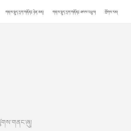
གནས་སྡུད་དྲག་གནོན༔ ཉེན་ཅན།
གནས་སྡུད་དྲག་གནོན༔ ཐབས་འཕྲུལ།
གྲོགས་རམ།
ཙུགས་གནང་ཞུ།