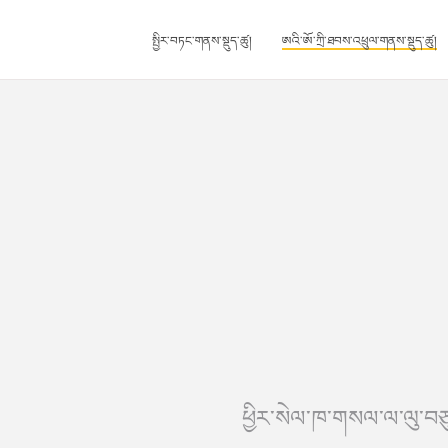
སྤྱིར་བཏང་གནས་སྡུད་ཚུ།
ཨའི་ཨོ་ཀྲི་ཐབས་འཕྲུལ་གནས་སྡུད་ཚུ།
ཕྱིར་སེལ་ཁ་གསལ་ལ་ལུ་བ