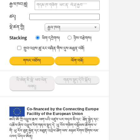
རྒྱལ་ཁབ་ཚུ།
ཚད།
སྡེ་ཚན་གྱི།
རྒྱལ་ཁབ།
Stacking
ཡིག་དཀྲེགས།
ཉིས་བརྩེགས།
གྲུབ་འབྲས་ཚུ་རང་བཞིན་གིས་དུས་མཐུན་བཟོ།
གསར་བཅོས།
ལོག་བཟོ།
པི་ཨེན་ཇི་སྦེ་ ཕབ་ལེན་
གནས་སྡུད་དེའི་སྐོར།
འབད།
ཨའི་ཨོ་ཀྲི་འཕྲུལ་ཆས་ ལག་པའི་འཛུབ་པར་བཏབ་མི་དང་ ཐོན་སྐྱེད་དང་
འཚོལ་ཞིབ་འཕྲུལ་རིག་གནས་སྡུད་དེ་ ཡུ་རོབ་གཅིག་བསྡོམས་ཚོགས་པ་
གི་ ཡུ་རོབ་ཐུན་རྐྱེན་དང་མཐུན་འབྲེལ་ཐོག་ལས་ མཉམ་རོགས་གྲོགས་རམ་
འབད་ཡོདཔ་ཨིན།