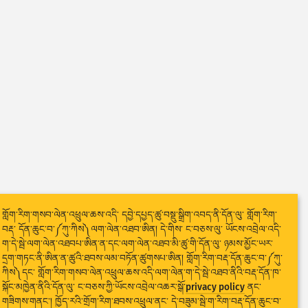
གློག་རིག་གསབ་ལེན་འཕྲུལ་ཆས་འདི་ དབྱེ་དཔྱད་ཚུ་བསྡུ་སྒྲིག་འབད་ནི་དོན་ལུ་ གློག་རིག་
བརྡ་ དོན་ཆུང་བ་༼ཀུ་ཀིས༽ལག་ལེན་འཐབ་ཨིན། དེ་གིས་ ང་བཅས་ལུ་ ཡོངས་འབྲེལ་འདི་
ག་དེ་སྦེ་ལག་ལེན་འཐབཔ་ཨིན་ན་དང་ལག་ལེན་འཐབ་མི་ཚུ་གི་དོན་ལུ་ ཉམས་མྱོང་ཡར་
དྲག་གཏང་ནི་ཨིན་ན་ཚུའི་ཐབས་ལམ་བཏོན་ཚུགསཔ་ཨིན། གློག་རིག་བརྡ་དོན་ཆུང་བ་༼ཀུ་
ཀིས༽དང་ གློག་རིག་གསབ་ལེན་འཕྲུལ་ཆས་འདི་ལག་ལེན་ག་དེ་སྦེ་འཐབ་ནིའི་བརྡ་དོན་ཁ་
སྐོང་མཁྱེན་ནིའི་དོན་ལུ་ ང་བཅས་ཀྱི་ཡོངས་འབྲེལ་འཆར་སྒོ་
privacy policy
ནང་
གཟིགས་གནང་། ཁྱོད་རའི་གྲོག་རིག་ཐབས་འཕྲུལ་ནང་ དེ་བཟུམ་སྦེ་ག་རིག་བརྡ་དོན་ཆུང་བ་