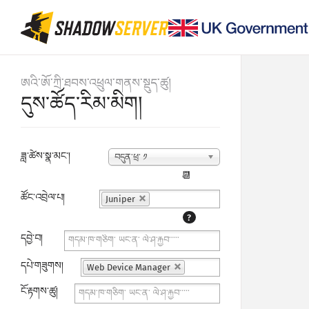
ཨའི་ཨོ་ཀྲི་ཐབས་འཕྲུལ་གནས་སྡུད་ཚུ།
དུས་ཚོད་རིམ་མིག།
ཟླ་ཚེས་སྣ་མང་།
བདུན་ཕྲ་ ༡
📆
ཚོང་འབྲེལ་པ།
Juniper
?
དབྱེ་བ།
དཔེ་གཟུགས།
Web Device Manager
ངོ་རྟགས་ཚུ།