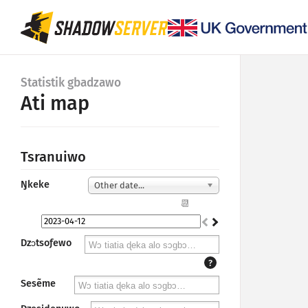
Statistik gbadzawo
Ati map
Tsranuiwo
Ŋkeke
Other date...
📆
Dzɔtsoƒewo
?
Sesẽme