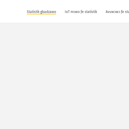
Statistik gbadzawo
IoT mɔwo ƒe statistik
Avuwɔwɔ ƒe sta