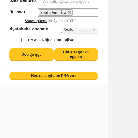
Dzesidenuwo
Dukɔwo
South America
Show options
for Agbɔsɔsɔ/GDP
Nyatakaka ɖoɖome
Xexlẽ
Trɔ asi dziɖuɖu nuŋlɔɖiwo
Gbugbɔ gadze
Doe ɖe ŋgᴐ
egɔme
Hee ɖe anyi abe PNG ene