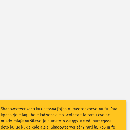
Shadowserver zãna kukis tsɔna ƒoƒoa numedzodzrowo nu ƒu. Esia
kpena ɖe míaŋu be míadzidze ale si wole sait la zamii eye be
miado míaƒe nuzãlawo ƒe numetoto ɖe ŋgɔ. Ne edi numeɖeɖe
deto ku ɖe kukis kple ale si Shadowserver zãnɛ ŋuti la, kpɔ míƒe