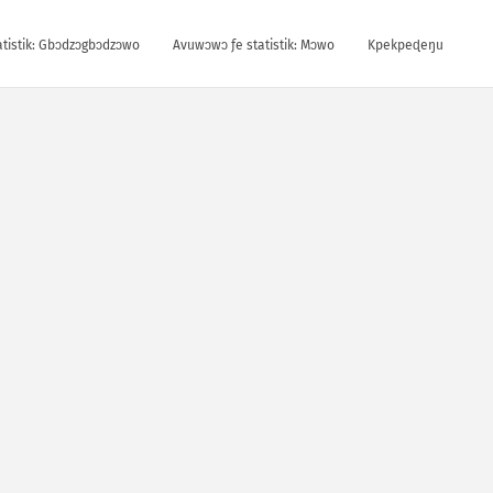
tistik: Gbɔdzɔgbɔdzɔwo
Avuwɔwɔ ƒe statistik: Mɔwo
Kpekpeɖeŋu