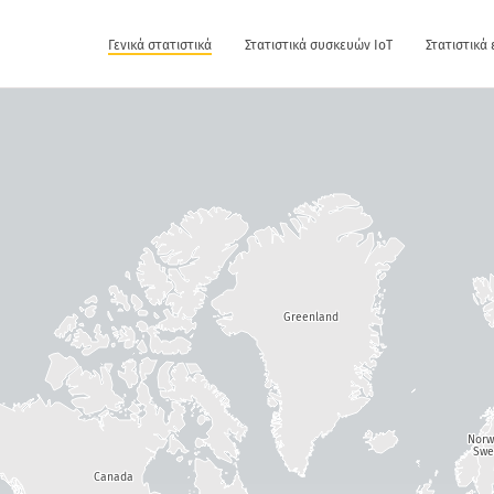
Γενικά στατιστικά
Στατιστικά συσκευών IoT
Στατιστικά
Greenland
Nor
Swe
Canada