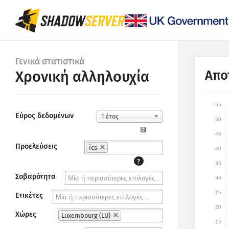
Γενικά στατιστικά
Απο
Χρονική αλληλουχία
55
Εύρος δεδομένων
1 έτος
50
📆
45
Προελεύσεις
ics
40
?
35
Σοβαρότητα
30
25
Ετικέτες
20
Χώρες
Luxembourg (LU)
15