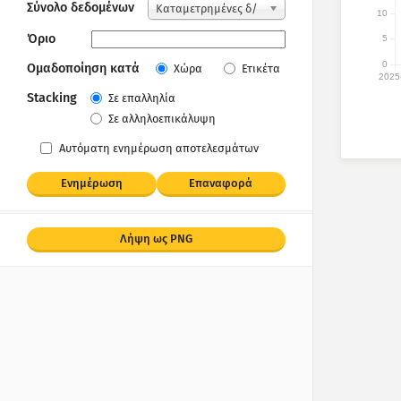
Σύνολο δεδομένων
Καταμετρημένες δ/
10
νσεις IP
Όριο
5
0
Ομαδοποίηση κατά
Χώρα
Ετικέτα
2025
Stacking
Σε επαλληλία
Σε αλληλοεπικάλυψη
Αυτόματη ενημέρωση αποτελεσμάτων
Ενημέρωση
Επαναφορά
Λήψη ως PNG