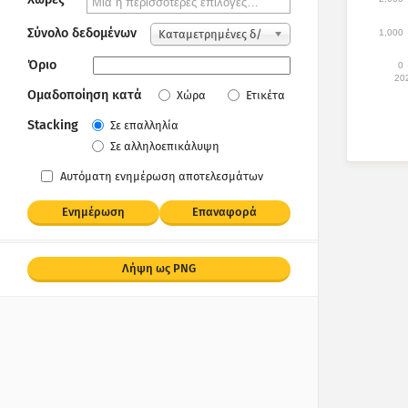
Σύνολο δεδομένων
1,000
Καταμετρημένες δ/
νσεις IP
Όριο
0
20
Ομαδοποίηση κατά
Χώρα
Ετικέτα
Stacking
Σε επαλληλία
Σε αλληλοεπικάλυψη
Αυτόματη ενημέρωση αποτελεσμάτων
Ενημέρωση
Επαναφορά
Λήψη ως PNG