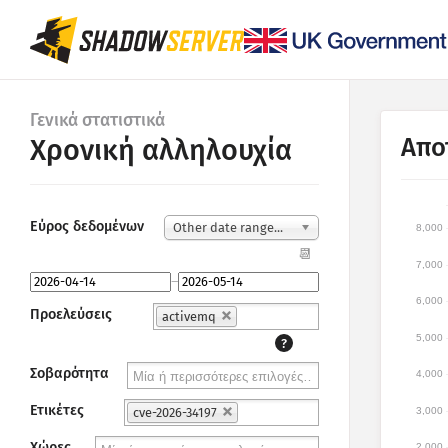
Γενικά στατιστικά
Απο
Χρονική αλληλουχία
Εύρος δεδομένων
Other date range...
8,000
📆
7,000
–
6,000
Προελεύσεις
activemq
5,000
?
Σοβαρότητα
4,000
Ετικέτες
3,000
cve-2026-34197
Χώρες
2,000