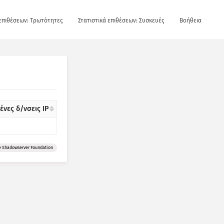
 επιθέσεων: Τρωτότητες
Στατιστικά επιθέσεων: Συσκευές
Βοήθεια
νες δ/νσεις IP
e Shadowserver Foundation