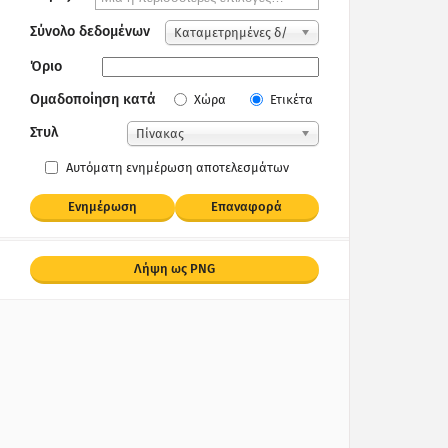
Σύνολο δεδομένων
Καταμετρημένες δ/
νσεις IP
Όριο
Ομαδοποίηση κατά
Χώρα
Ετικέτα
Στυλ
Πίνακας
Αυτόματη ενημέρωση αποτελεσμάτων
Ενημέρωση
Επαναφορά
Λήψη ως PNG