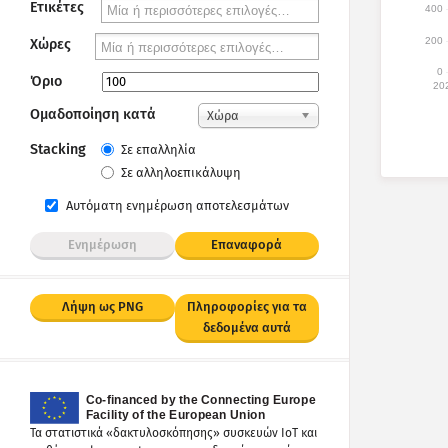
Ετικέτες
400
200
Χώρες
0
Όριο
20
Ομαδοποίηση κατά
Χώρα
Stacking
Σε επαλληλία
Σε αλληλοεπικάλυψη
Αυτόματη ενημέρωση αποτελεσμάτων
Ενημέρωση
Επαναφορά
Λήψη ως PNG
Πληροφορίες για τα
δεδομένα αυτά
Τα στατιστικά «δακτυλοσκόπησης» συσκευών IoT και