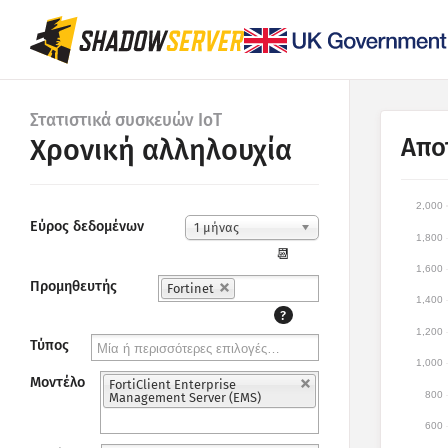
Στατιστικά συσκευών IoT
Απο
Χρονική αλληλουχία
2,000
Εύρος δεδομένων
1 μήνας
1,800
📆
1,600
Προμηθευτής
Fortinet
1,400
?
1,200
Τύπος
1,000
Μοντέλο
FortiClient Enterprise
800
Management Server (EMS)
600