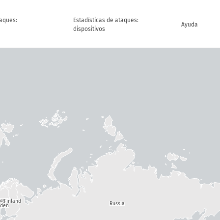
taques:
Estadísticas de ataques:
Ayuda
dispositivos
way
Finland
Russia
den