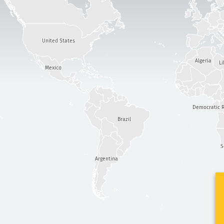
United States
Algeria
Li
Mexico
Democratic R
Brazil
S
Argentina