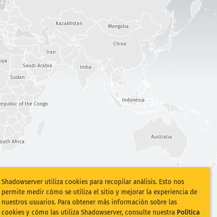
Kazakhstan
Mongolia
China
Iran
bya
Saudi Arabia
India
Sudan
Indonesia
epublic of the Congo
Australia
outh Africa
Shadowserver utiliza cookies para recopilar análisis. Esto nos
permite medir cómo se utiliza el sitio y mejorar la experiencia de
nuestros usuarios. Para obtener más información sobre las
cookies y cómo las utiliza Shadowserver, consulte nuestra
Política