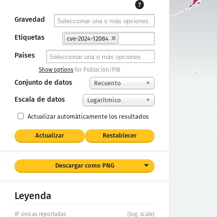
?
Gravedad
Etiquetas
cve-2024-12084
Países
Show options
for Población/PIB
Conjunto de datos
Recuento
Escala de datos
Logarítmico
Actualizar automáticamente los resultados
Actualizar
Restablecer
Descargar como PNG
Leyenda
IP únicas reportadas
(log. scale)