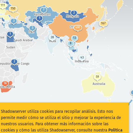
111
150
7
2
Kazakhstan
Mongolia
1
3
167
China
491
3
Iran
1
bya
28
13
Saudi Arabia
India
8
Sudan
43
Indonesia
2
epublic of the Congo
59
1K
Australia
outh Africa
Shadowserver utiliza cookies para recopilar análisis. Esto nos
permite medir cómo se utiliza el sitio y mejorar la experiencia de
nuestros usuarios. Para obtener más información sobre las
cookies y cómo las utiliza Shadowserver, consulte nuestra
Política