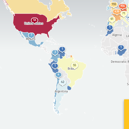
155
956
436
71
61
5K
United States
1
Algeria
7
Li
Mexico
1
1
3
Democratic R
55
1
Brazil
4
42
S
Argentina