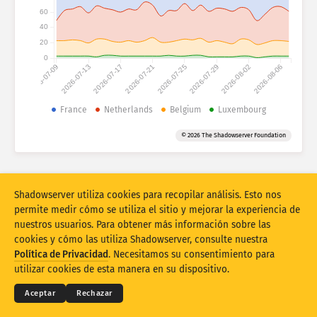
Estadísticas de ataques: dispositivos
60
Países
40
Ayuda
20
0
2026-07-09
2026-07-13
2026-07-17
2026-07-21
2026-07-25
2026-07-29
2026-08-02
2026-08-06
Conjunto de datos
Límite
France
Netherlands
Belgium
Luxembourg
Agrupar por
País
Etiqueta
© 2026 The Shadowserver Foundation
Stacking
Apilados
Superpuestos
Actualizar automáticamente los resultados
Shadowserver utiliza cookies para recopilar análisis. Esto nos
Actualizar
Restablecer
permite medir cómo se utiliza el sitio y mejorar la experiencia de
nuestros usuarios. Para obtener más información sobre las
cookies y cómo las utiliza Shadowserver, consulte nuestra
Descargar como PNG
© 2026
THE SHADOWSERVER FOUNDATION
Términos y Privacidad
Política de Privacidad
. Necesitamos su consentimiento para
Póngase en contacto con nosotros
Créditos
utilizar cookies de esta manera en su dispositivo.
Idioma
Aceptar
Rechazar