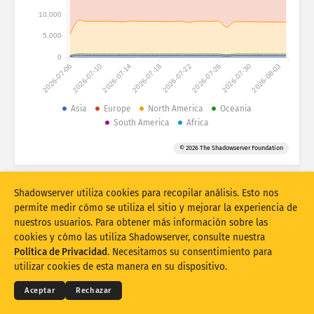
Estadísticas de ataques: dispositivos
10,000
Países
Ayuda
5,000
0
2026-07-06
2026-07-10
2026-07-14
2026-07-18
2026-07-22
2026-07-26
2026-07-30
2026-08-03
Conjunto de datos
Límite
Asia
Europe
North America
Oceania
South America
Africa
Agrupar por
País
Etiqueta
© 2026 The Shadowserver Foundation
Stacking
Apilados
Superpuestos
Actualizar automáticamente los resultados
Shadowserver utiliza cookies para recopilar análisis. Esto nos
Actualizar
Restablecer
permite medir cómo se utiliza el sitio y mejorar la experiencia de
nuestros usuarios. Para obtener más información sobre las
cookies y cómo las utiliza Shadowserver, consulte nuestra
Descargar como PNG
© 2026
THE SHADOWSERVER FOUNDATION
Términos y Privacidad
Política de Privacidad
. Necesitamos su consentimiento para
Póngase en contacto con nosotros
Créditos
utilizar cookies de esta manera en su dispositivo.
Idioma
Aceptar
Rechazar