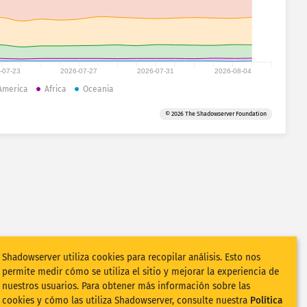
-07-23
2026-07-27
2026-07-31
2026-08-04
America
Africa
Oceania
© 2026 The Shadowserver Foundation
Shadowserver utiliza cookies para recopilar análisis. Esto nos
permite medir cómo se utiliza el sitio y mejorar la experiencia de
nuestros usuarios. Para obtener más información sobre las
cookies y cómo las utiliza Shadowserver, consulte nuestra
Política