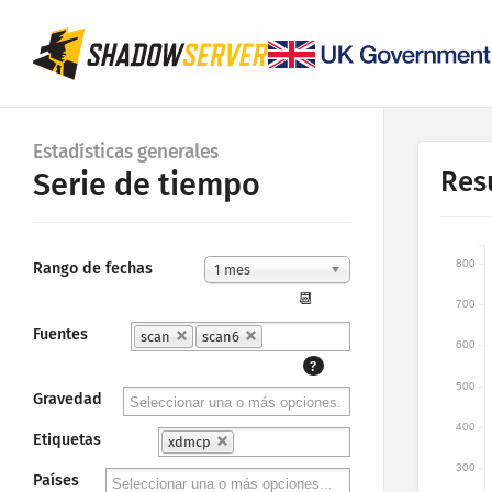
Estadísticas generales
Res
Serie de tiempo
800
Rango de fechas
1 mes
📆
700
Fuentes
scan
scan6
600
?
500
Gravedad
400
Etiquetas
xdmcp
300
Países