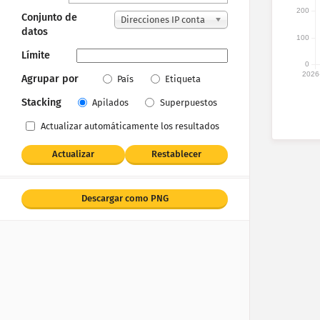
200
Conjunto de
Direcciones IP conta
datos
das
100
Límite
0
2026
Agrupar por
País
Etiqueta
Stacking
Apilados
Superpuestos
Actualizar automáticamente los resultados
Actualizar
Restablecer
Descargar como PNG