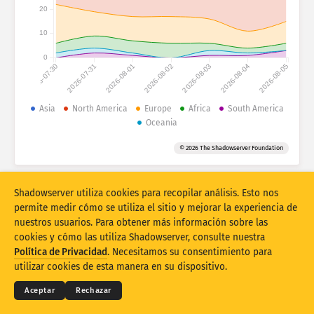
Estadísticas de ataques: dispositivos
20
Países
Ayuda
10
0
2026-07-30
2026-07-31
2026-08-01
2026-08-02
2026-08-03
2026-08-04
2026-08-05
Conjunto de datos
Límite
Asia
North America
Europe
Africa
South America
Oceania
Agrupar por
País
Etiqueta
© 2026 The Shadowserver Foundation
Stacking
Apilados
Superpuestos
Actualizar automáticamente los resultados
Shadowserver utiliza cookies para recopilar análisis. Esto nos
Actualizar
Restablecer
permite medir cómo se utiliza el sitio y mejorar la experiencia de
nuestros usuarios. Para obtener más información sobre las
cookies y cómo las utiliza Shadowserver, consulte nuestra
Descargar como PNG
© 2026
THE SHADOWSERVER FOUNDATION
Términos y Privacidad
Política de Privacidad
. Necesitamos su consentimiento para
Póngase en contacto con nosotros
Créditos
utilizar cookies de esta manera en su dispositivo.
Idioma
Aceptar
Rechazar