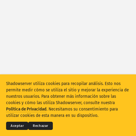
Estadísticas de ataques: dispositivos
Países
Ayuda
Conjunto de datos
Límite
Agrupar por
País
Etiqueta
Stacking
Apilados
Superpuestos
Actualizar automáticamente los resultados
Shadowserver utiliza cookies para recopilar análisis. Esto nos
Actualizar
Restablecer
permite medir cómo se utiliza el sitio y mejorar la experiencia de
nuestros usuarios. Para obtener más información sobre las
cookies y cómo las utiliza Shadowserver, consulte nuestra
Descargar como PNG
© 2026
THE SHADOWSERVER FOUNDATION
Términos y Privacidad
Política de Privacidad
. Necesitamos su consentimiento para
Póngase en contacto con nosotros
Créditos
utilizar cookies de esta manera en su dispositivo.
Idioma
Aceptar
Rechazar