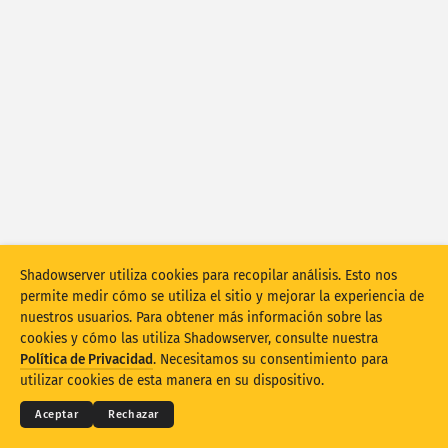
Estadísticas de ataques: dispositivos
Ayuda
Países
Conjunto de datos
Límite
Agrupar por
País
Etiqueta
Stacking
Apilados
Superpuestos
Shadowserver utiliza cookies para recopilar análisis. Esto nos
Actualizar automáticamente los resultados
permite medir cómo se utiliza el sitio y mejorar la experiencia de
nuestros usuarios. Para obtener más información sobre las
Actualizar
Restablecer
cookies y cómo las utiliza Shadowserver, consulte nuestra
© 2026
THE SHADOWSERVER FOUNDATION
Términos y Privacidad
Política de Privacidad
. Necesitamos su consentimiento para
Póngase en contacto con nosotros
Créditos
Descargar como PNG
utilizar cookies de esta manera en su dispositivo.
Idioma
Aceptar
Rechazar