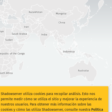
Kazakhstan
Mongolia
China
Iran
bya
Saudi Arabia
India
Sudan
Indonesia
epublic of the Congo
Australia
outh Africa
Shadowserver utiliza cookies para recopilar análisis. Esto nos
permite medir cómo se utiliza el sitio y mejorar la experiencia de
nuestros usuarios. Para obtener más información sobre las
cookies y cómo las utiliza Shadowserver, consulte nuestra
Política