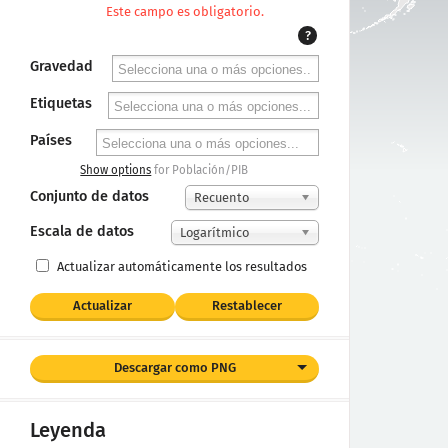
Este campo es obligatorio.
?
Gravedad
Etiquetas
Países
Show options
for Población/PIB
Conjunto de datos
Recuento
Escala de datos
Logarítmico
Actualizar automáticamente los resultados
Actualizar
Restablecer
Descargar como PNG
Leyenda