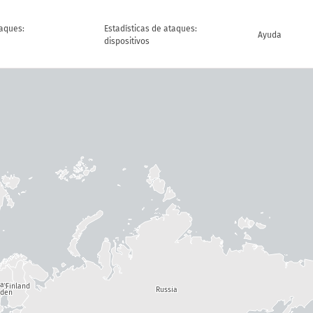
taques:
Estadísticas de ataques:
Ayuda
dispositivos
way
Finland
Russia
den