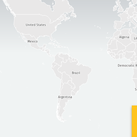
United States
Algeria
Li
Mexico
Democratic R
Brazil
S
Argentina