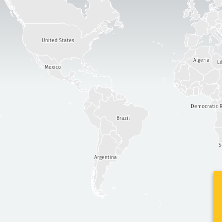
United States
Algeria
Li
Mexico
Democratic R
Brazil
S
Argentina