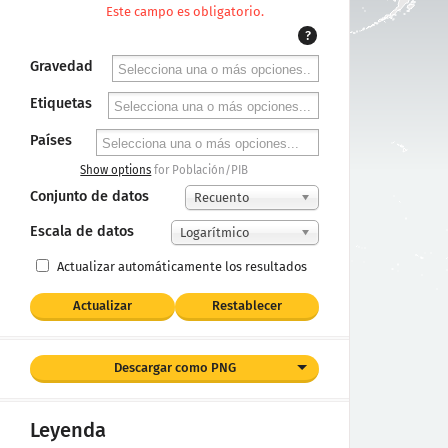
Este campo es obligatorio.
?
Gravedad
Etiquetas
Países
Show options
for Población/PIB
Conjunto de datos
Recuento
Escala de datos
Logarítmico
Actualizar automáticamente los resultados
Actualizar
Restablecer
Descargar como PNG
Leyenda