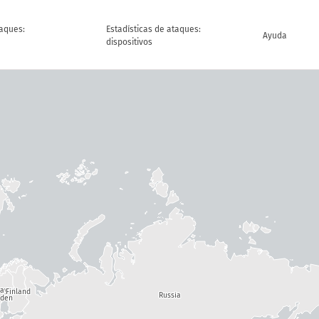
taques:
Estadísticas de ataques:
Ayuda
dispositivos
way
Finland
Russia
den