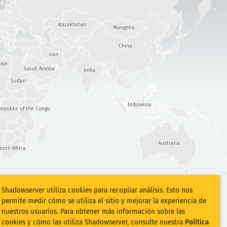
Kazakhstan
Mongolia
China
Iran
bya
Saudi Arabia
India
Sudan
Indonesia
epublic of the Congo
Australia
outh Africa
Shadowserver utiliza cookies para recopilar análisis. Esto nos
permite medir cómo se utiliza el sitio y mejorar la experiencia de
nuestros usuarios. Para obtener más información sobre las
cookies y cómo las utiliza Shadowserver, consulte nuestra
Política