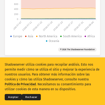
Estadísticas de ataques: dispositivos
600
Países
400
Ayuda
200
0
2026-07-07
2026-07-11
2026-07-15
2026-07-19
2026-07-23
2026-07-27
2026-07-31
2026-08-04
Conjunto de datos
Límite
Europe
Asia
North America
South America
Africa
Oceania
Agrupar por
País
Etiqueta
© 2026 The Shadowserver Foundation
Stacking
Apilados
Superpuestos
Actualizar automáticamente los resultados
Shadowserver utiliza cookies para recopilar análisis. Esto nos
Actualizar
Restablecer
permite medir cómo se utiliza el sitio y mejorar la experiencia de
nuestros usuarios. Para obtener más información sobre las
cookies y cómo las utiliza Shadowserver, consulte nuestra
Descargar como PNG
© 2026
THE SHADOWSERVER FOUNDATION
Términos y privacidad
Contacte con nosotros
Política de Privacidad
. Necesitamos su consentimiento para
Créditos
utilizar cookies de esta manera en su dispositivo.
Idioma
Aceptar
Rechazar