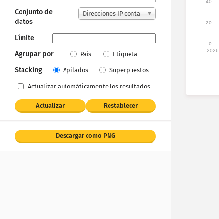
40
Conjunto de
Direcciones IP conta
datos
20
bilizadas
Límite
0
2026
Agrupar por
País
Etiqueta
Stacking
Apilados
Superpuestos
Actualizar automáticamente los resultados
Actualizar
Restablecer
Descargar como PNG