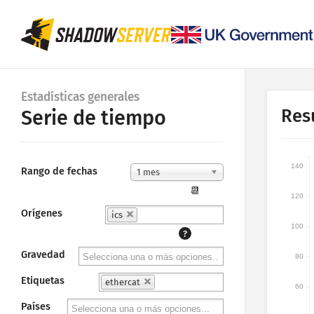
Estadísticas generales
Res
Serie de tiempo
140
Rango de fechas
1 mes
📆
120
Orígenes
ics
100
?
Gravedad
80
Etiquetas
ethercat
60
Países