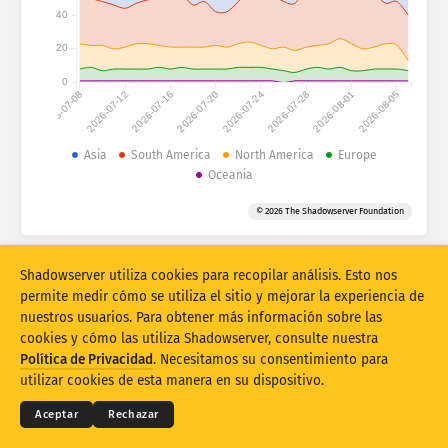
Estadísticas de ataques: dispositivos
40
Países
Ayuda
20
0
2026-07-08
2026-07-12
2026-07-16
2026-07-20
2026-07-24
2026-07-28
2026-08-01
2026-08-05
Conjunto de datos
Límite
Asia
South America
North America
Europe
Oceania
Agrupar por
País
Etiqueta
© 2026 The Shadowserver Foundation
Stacking
Apilados
Superpuestos
Actualizar automáticamente los resultados
Shadowserver utiliza cookies para recopilar análisis. Esto nos
Actualizar
Restablecer
permite medir cómo se utiliza el sitio y mejorar la experiencia de
nuestros usuarios. Para obtener más información sobre las
cookies y cómo las utiliza Shadowserver, consulte nuestra
Descargar como PNG
© 2026
THE SHADOWSERVER FOUNDATION
Términos y privacidad
Contacte con nosotros
Política de Privacidad
. Necesitamos su consentimiento para
Créditos
utilizar cookies de esta manera en su dispositivo.
Idioma
Aceptar
Rechazar