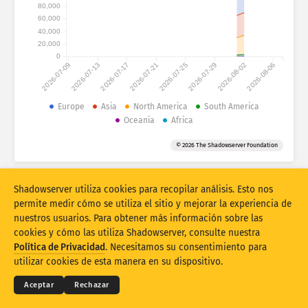
Estadísticas de ataques: dispositivos
80,000
60,000
Países
Ayuda
40,000
20,000
0
2026-07-09
2026-07-13
2026-07-17
2026-07-21
2026-07-25
2026-07-29
2026-08-02
2026-08-06
Conjunto de datos
Límite
Europe
Asia
North America
South America
Oceania
Africa
Agrupar por
País
Etiqueta
© 2026 The Shadowserver Foundation
Stacking
Apilados
Superpuestos
Actualizar automáticamente los resultados
Shadowserver utiliza cookies para recopilar análisis. Esto nos
Actualizar
Restablecer
permite medir cómo se utiliza el sitio y mejorar la experiencia de
nuestros usuarios. Para obtener más información sobre las
cookies y cómo las utiliza Shadowserver, consulte nuestra
Descargar como PNG
© 2026
THE SHADOWSERVER FOUNDATION
Términos y privacidad
Contacte con nosotros
Política de Privacidad
. Necesitamos su consentimiento para
Créditos
utilizar cookies de esta manera en su dispositivo.
Idioma
Aceptar
Rechazar