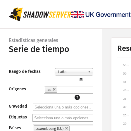
Estadísticas generales
Res
Serie de tiempo
55
Rango de fechas
1 año
50
📆
45
Orígenes
ics
40
?
35
Gravedad
30
25
Etiquetas
20
Países
Luxembourg (LU)