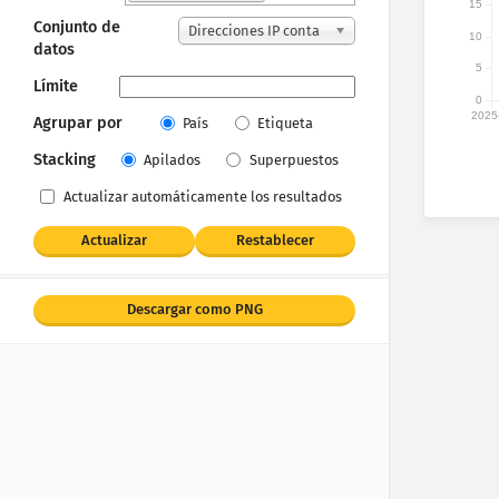
15
Conjunto de
Direcciones IP conta
10
datos
bilizadas
5
Límite
0
2025
Agrupar por
País
Etiqueta
Stacking
Apilados
Superpuestos
Actualizar automáticamente los resultados
Actualizar
Restablecer
Descargar como PNG